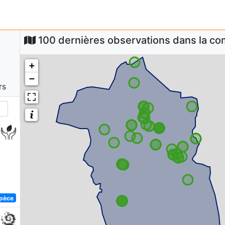
100 dernières observations dans la 
+
−
rs
spèce