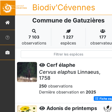
Biodiv'Cévennes
Commune de Gatuzières
7 103
1 227
177
observations
espèces
observateu
Cerf élaphe
Cervus elaphus
Linnaeus,
1758
250
observations
Dernière observation en
2025
Fiche e
Adonis de printemps