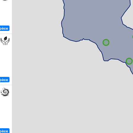
spèce
spèce
spèce