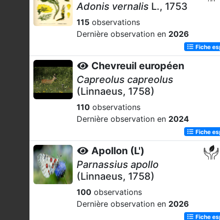
Adonis vernalis
L., 1753
115
observations
Dernière observation en
2026
Fiche e
Chevreuil européen
Capreolus capreolus
(Linnaeus, 1758)
110
observations
Dernière observation en
2024
Fiche e
Apollon (L')
Parnassius apollo
(Linnaeus, 1758)
100
observations
Dernière observation en
2026
Fiche e