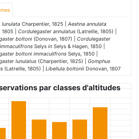
ymes
 lunulata
Charpentier, 1825 |
Aeshna annulata
e, 1805 |
Cordulegaster annulatus
(Latreille, 1805) |
gaster boltoni
(Donovan, 1807) |
Cordulegaster
 immaculifrons
Selys
in
Selys & Hagen, 1850 |
gaster boltoni immaculifrons
Selys, 1850 |
aster lunulatus
(Charpentier, 1825) |
Gomphus
us
(Latreille, 1805) |
Libellula boltonii
Donovan, 1807
ervations par classes d'altitudes