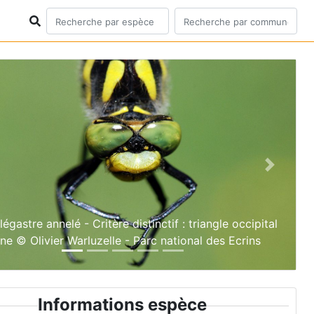
ious
Next
égastre annelé - Critère distinctif : triangle occipital
ne © Olivier Warluzelle - Parc national des Ecrins
Informations espèce