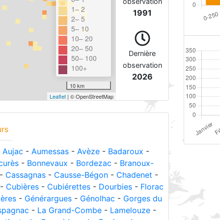
observation
1– 2
1991
2– 5
5– 10
10– 20
20– 50
Dernière
50– 100
observation
100+
2026
10 km
Leaflet
| © OpenStreetMap
urs
-
Aujac
-
Aumessas
-
Avèze
-
Badaroux
-
curès
-
Bonnevaux
-
Bordezac
-
Branoux-
-
Cassagnas
-
Causse-Bégon
-
Chadenet
-
-
Cubières
-
Cubiérettes
-
Dourbies
-
Florac
ières
-
Générargues
-
Génolhac
-
Gorges du
spagnac
-
La Grand-Combe
-
Lamelouze
-