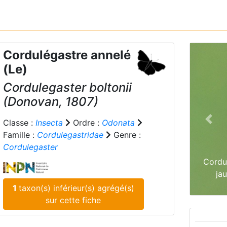
Cordulégastre annelé
(Le)
Cordulegaster boltonii
(Donovan, 1807)
Classe :
Insecta
Ordre :
Odonata
Prev
Famille :
Cordulegastridae
Genre :
Cordulegaster
Cordul
jau
1
taxon(s) inférieur(s) agrégé(s)
sur cette fiche