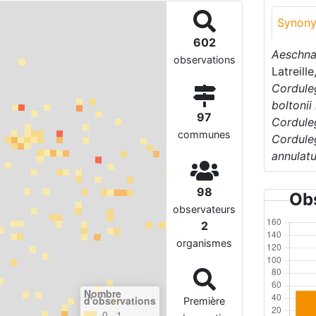
Synon
602
Aeschna
observations
Latreill
Cordule
boltonii
97
Cordule
communes
Corduleg
annulat
98
Obs
observateurs
2
organismes
Nombre
d'observations
Première
0– 1