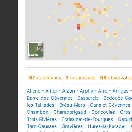
97
communes
2
organismes
98
observate
Allenc
-
Altier
-
Alzon
-
Arphy
-
Arre
-
Arrigas
Barre-des-Cévennes
-
Bassurels
-
Bédouès-Co
les-Taillades
-
Bréau-Mars
-
Cans et Cévennes
Chambon
-
Chamborigaud
-
Concoules
-
Cros
Trois Rivières
-
Fraissinet-de-Fourques
-
Gatuz
Tarn Causses
-
Gravières
-
Hures-la-Parade
-
I