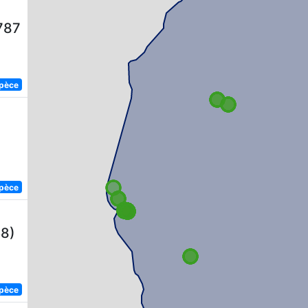
787
spèce
)
spèce
58)
spèce