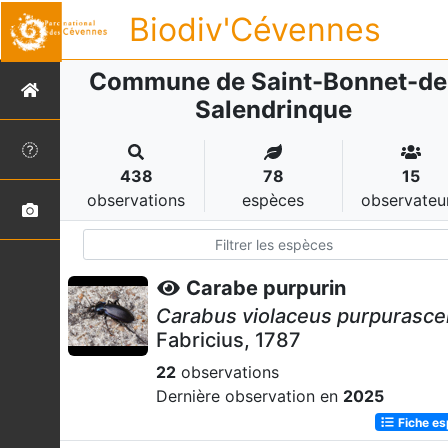
Biodiv'Cévennes
Commune de Saint-Bonnet-de
Salendrinque
438
78
15
observations
espèces
observateu
Carabe purpurin
Carabus violaceus purpurasc
Fabricius, 1787
22
observations
Dernière observation en
2025
Fiche e