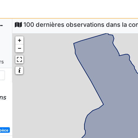
-
100 dernières observations dans la 
+
−
rs
ens
spèce