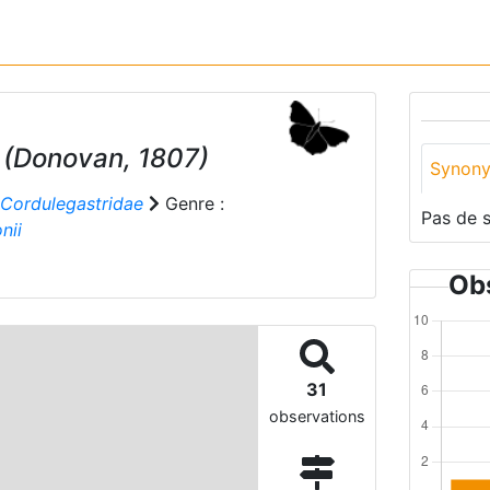
(Donovan, 1807)
Synon
Cordulegastridae
Genre :
Pas de 
nii
Obs
31
observations