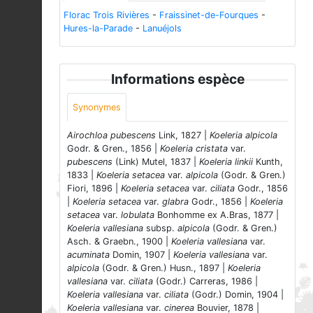
Florac Trois Rivières
-
Fraissinet-de-Fourques
-
Hures-la-Parade
-
Lanuéjols
Informations espèce
Synonymes
Airochloa pubescens
Link, 1827 |
Koeleria alpicola
Godr. & Gren., 1856 |
Koeleria cristata
var.
pubescens
(Link) Mutel, 1837 |
Koeleria linkii
Kunth,
1833 |
Koeleria setacea
var.
alpicola
(Godr. & Gren.)
Fiori, 1896 |
Koeleria setacea
var.
ciliata
Godr., 1856
|
Koeleria setacea
var.
glabra
Godr., 1856 |
Koeleria
setacea
var.
lobulata
Bonhomme ex A.Bras, 1877 |
Koeleria vallesiana
subsp.
alpicola
(Godr. & Gren.)
Asch. & Graebn., 1900 |
Koeleria vallesiana
var.
acuminata
Domin, 1907 |
Koeleria vallesiana
var.
alpicola
(Godr. & Gren.) Husn., 1897 |
Koeleria
vallesiana
var.
ciliata
(Godr.) Carreras, 1986 |
Koeleria vallesiana
var.
ciliata
(Godr.) Domin, 1904 |
Koeleria vallesiana
var.
cinerea
Bouvier, 1878 |