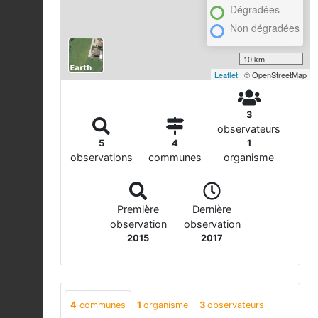
Dégradées
Non dégradées
10 km
Leaflet
| © OpenStreetMap
3
observateurs
5
4
1
observations
communes
organisme
Première
Dernière
observation
observation
2015
2017
4
communes
1
organisme
3
observateurs