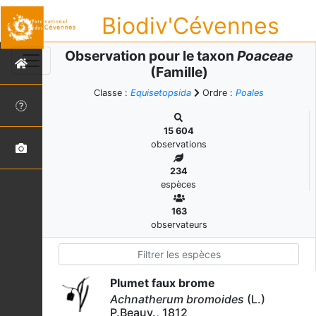
Biodiv'Cévennes
Observation pour le taxon
Poaceae
(Famille)
Classe :
Equisetopsida
Ordre :
Poales
15 604
observations
234
espèces
163
observateurs
Plumet faux brome
Achnatherum bromoides
(L.)
P.Beauv., 1812