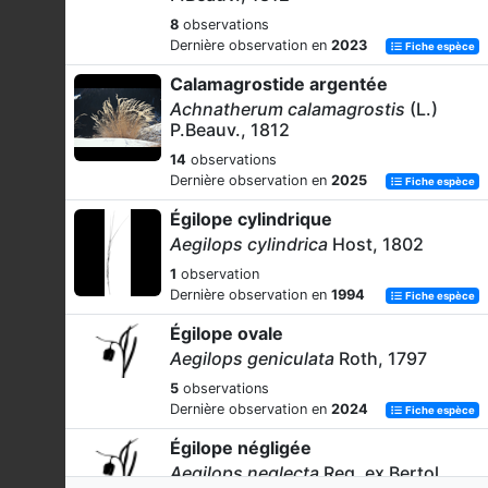
8
observations
Dernière observation en
2023
Fiche espèce
Calamagrostide argentée
Achnatherum calamagrostis
(L.)
P.Beauv., 1812
14
observations
Dernière observation en
2025
Fiche espèce
Égilope cylindrique
Aegilops cylindrica
Host, 1802
1
observation
Dernière observation en
1994
Fiche espèce
Égilope ovale
Aegilops geniculata
Roth, 1797
5
observations
Dernière observation en
2024
Fiche espèce
Égilope négligée
Aegilops neglecta
Req. ex Bertol.,