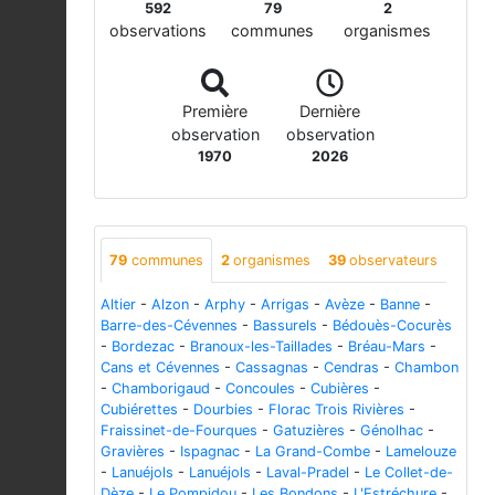
592
79
2
observations
communes
organismes
Première
Dernière
observation
observation
1970
2026
79
communes
2
organismes
39
observateurs
Altier
-
Alzon
-
Arphy
-
Arrigas
-
Avèze
-
Banne
-
Barre-des-Cévennes
-
Bassurels
-
Bédouès-Cocurès
-
Bordezac
-
Branoux-les-Taillades
-
Bréau-Mars
-
Cans et Cévennes
-
Cassagnas
-
Cendras
-
Chambon
-
Chamborigaud
-
Concoules
-
Cubières
-
Cubiérettes
-
Dourbies
-
Florac Trois Rivières
-
Fraissinet-de-Fourques
-
Gatuzières
-
Génolhac
-
Gravières
-
Ispagnac
-
La Grand-Combe
-
Lamelouze
-
Lanuéjols
-
Lanuéjols
-
Laval-Pradel
-
Le Collet-de-
Dèze
-
Le Pompidou
-
Les Bondons
-
L'Estréchure
-