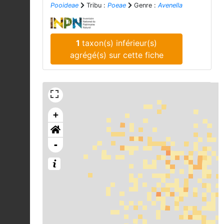
Pooideae
Tribu :
Poeae
Genre :
Avenella
1
taxon(s) inférieur(s)
agrégé(s) sur cette fiche
+
-