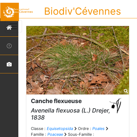
Biodiv'Cévennes
Canche flexueuse
Avenella flexuosa
(L.) Drejer,
1838
Classe :
Equisetopsida
Ordre :
Poales
Famille :
Poaceae
Sous-Famille :