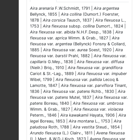
Aira arenaria
F.W.Schmidt, 1791 |
Aira argentea
Bellynck, 1855 |
Aira collina
(Dumort.) Foerster,
1878 |
Aira corsica
Tausch, 1837 |
Aira flexuosa
L.,
1753 |
Aira flexuosa
subsp.
collina
Dumort., 1824 |
Aira flexuosa
var.
albida
N.H.F.Desp., 1838 |
Aira
flexuosa
var.
aprica
Wimm. & Grab., 1827 |
Aira
flexuosa
var.
argentea
(Bellynck) Fonsny & Collard,
1885 |
Aira flexuosa
var.
aurea
Soest, 1920 |
Aira
flexuosa
var.
barstii
Prahl, 1882 |
Aira flexuosa
var.
capillaris
G.Mey., 1836 |
Aira flexuosa
var.
diffusa
(Neilr.) Briq., 1910 |
Aira flexuosa
var.
grandiflora
Cariot & St.-Lag., 1889 |
Aira flexuosa
var.
impuber
Wibel, 1799 |
Aira flexuosa
var.
pallida
Lecoq &
Lamotte, 1847 |
Aira flexuosa
var.
parviflora
Tinant,
1836 |
Aira flexuosa
var.
patens
Rchb., 1830 |
Aira
flexuosa
var.
patens
Mutel, 1837 |
Aira flexuosa
var.
patens
Boreau, 1840 |
Aira flexuosa
var.
umbrosa
Wimm. & Grab., 1827 |
Aira flexuosa
var.
violacea
Peterm., 1846 |
Aira kawakamii
Hayata, 1906 |
Aira
legei
Boreau, 1853 |
Aira montana
L., 1753 |
Aira
paludosa
Roth, 1788 |
Aira vestita
Steud., 1854 |
Arundo flexuosa
(L.) Clairv., 1811 |
Avena flexuosa
(L.) Mert. & W.D.J.Koch, 1823 |
Avena flexuosa
var.