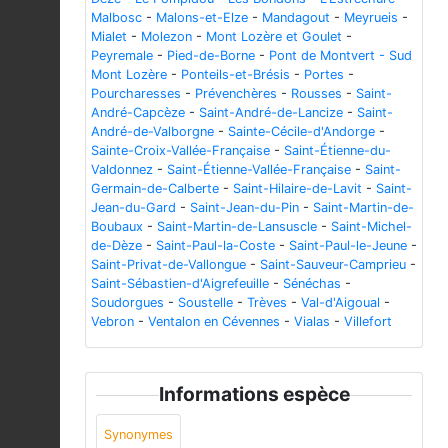
Malbosc
-
Malons-et-Elze
-
Mandagout
-
Meyrueis
-
Mialet
-
Molezon
-
Mont Lozère et Goulet
-
Peyremale
-
Pied-de-Borne
-
Pont de Montvert - Sud
Mont Lozère
-
Ponteils-et-Brésis
-
Portes
-
Pourcharesses
-
Prévenchères
-
Rousses
-
Saint-
André-Capcèze
-
Saint-André-de-Lancize
-
Saint-
André-de-Valborgne
-
Sainte-Cécile-d'Andorge
-
Sainte-Croix-Vallée-Française
-
Saint-Étienne-du-
Valdonnez
-
Saint-Étienne-Vallée-Française
-
Saint-
Germain-de-Calberte
-
Saint-Hilaire-de-Lavit
-
Saint-
Jean-du-Gard
-
Saint-Jean-du-Pin
-
Saint-Martin-de-
Boubaux
-
Saint-Martin-de-Lansuscle
-
Saint-Michel-
de-Dèze
-
Saint-Paul-la-Coste
-
Saint-Paul-le-Jeune
-
Saint-Privat-de-Vallongue
-
Saint-Sauveur-Camprieu
-
Saint-Sébastien-d'Aigrefeuille
-
Sénéchas
-
Soudorgues
-
Soustelle
-
Trèves
-
Val-d'Aigoual
-
Vebron
-
Ventalon en Cévennes
-
Vialas
-
Villefort
Informations espèce
Synonymes