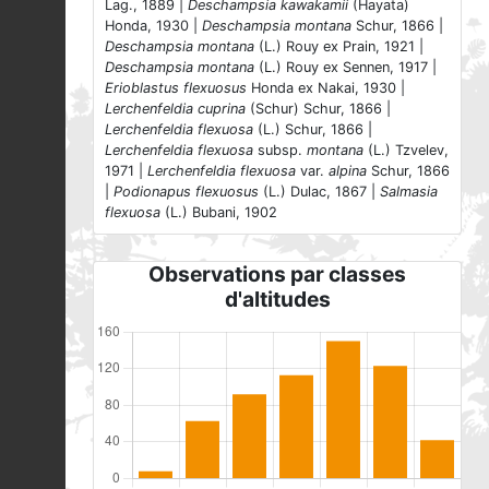
Lag., 1889 |
Deschampsia kawakamii
(Hayata)
Honda, 1930 |
Deschampsia montana
Schur, 1866 |
Deschampsia montana
(L.) Rouy ex Prain, 1921 |
Deschampsia montana
(L.) Rouy ex Sennen, 1917 |
Erioblastus flexuosus
Honda ex Nakai, 1930 |
Lerchenfeldia cuprina
(Schur) Schur, 1866 |
Lerchenfeldia flexuosa
(L.) Schur, 1866 |
Lerchenfeldia flexuosa
subsp.
montana
(L.) Tzvelev,
1971 |
Lerchenfeldia flexuosa
var.
alpina
Schur, 1866
|
Podionapus flexuosus
(L.) Dulac, 1867 |
Salmasia
flexuosa
(L.) Bubani, 1902
Observations par classes
d'altitudes