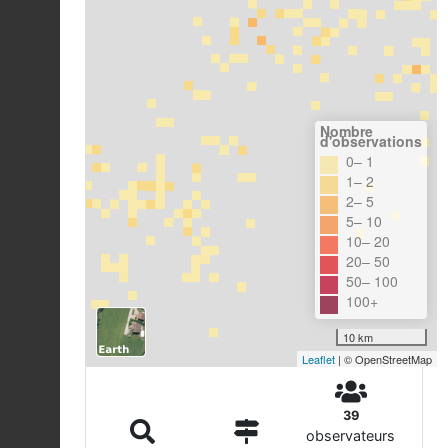
Nombre
d'observations
0– 1
1– 2
2– 5
5– 10
10– 20
20– 50
50– 100
100+
10 km
Leaflet
| © OpenStreetMap
39
observateurs