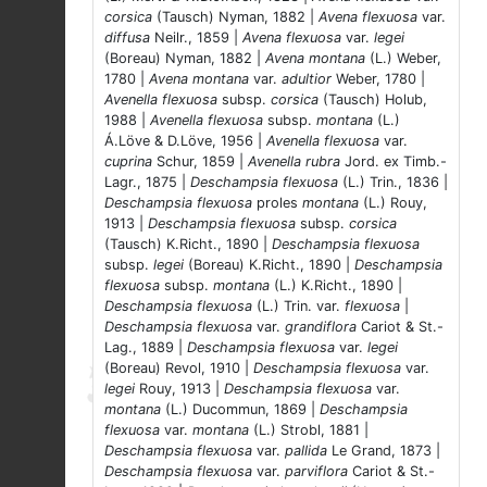
corsica
(Tausch) Nyman, 1882 |
Avena flexuosa
var.
diffusa
Neilr., 1859 |
Avena flexuosa
var.
legei
(Boreau) Nyman, 1882 |
Avena montana
(L.) Weber,
1780 |
Avena montana
var.
adultior
Weber, 1780 |
Avenella flexuosa
subsp.
corsica
(Tausch) Holub,
1988 |
Avenella flexuosa
subsp.
montana
(L.)
Á.Löve & D.Löve, 1956 |
Avenella flexuosa
var.
cuprina
Schur, 1859 |
Avenella rubra
Jord. ex Timb.-
Lagr., 1875 |
Deschampsia flexuosa
(L.) Trin., 1836 |
Deschampsia flexuosa
proles
montana
(L.) Rouy,
1913 |
Deschampsia flexuosa
subsp.
corsica
(Tausch) K.Richt., 1890 |
Deschampsia flexuosa
subsp.
legei
(Boreau) K.Richt., 1890 |
Deschampsia
flexuosa
subsp.
montana
(L.) K.Richt., 1890 |
Deschampsia flexuosa
(L.) Trin. var.
flexuosa
|
Deschampsia flexuosa
var.
grandiflora
Cariot & St.-
Lag., 1889 |
Deschampsia flexuosa
var.
legei
(Boreau) Revol, 1910 |
Deschampsia flexuosa
var.
legei
Rouy, 1913 |
Deschampsia flexuosa
var.
montana
(L.) Ducommun, 1869 |
Deschampsia
flexuosa
var.
montana
(L.) Strobl, 1881 |
Deschampsia flexuosa
var.
pallida
Le Grand, 1873 |
Deschampsia flexuosa
var.
parviflora
Cariot & St.-