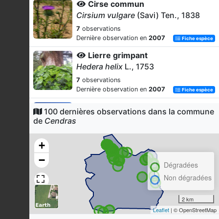
Cirse commun
Cirsium vulgare
(Savi) Ten., 1838
7
observations
Dernière observation en
2007
Fiche espèce
Lierre grimpant
Hedera helix
L., 1753
7
observations
Dernière observation en
2007
Fiche espèce
Chêne vert
100 dernières observations dans la commune
Quercus ilex
L., 1753
de
Cendras
7
observations
Dernière observation en
2007
Fiche espèce
+
Orme mineur
−
Dégradées
Ulmus minor
Mill., 1768
Non dégradées
7
observations
Dernière observation en
2007
Fiche espèce
2 km
Brachypode rupestre
Leaflet
| © OpenStreetMap