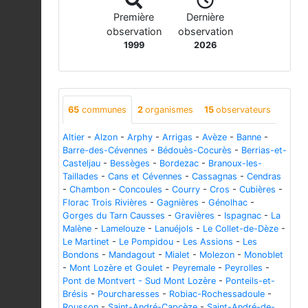
Première
Dernière
observation
observation
1999
2026
65
communes
2
organismes
15
observateurs
Altier
-
Alzon
-
Arphy
-
Arrigas
-
Avèze
-
Banne
-
Barre-des-Cévennes
-
Bédouès-Cocurès
-
Berrias-et-
Casteljau
-
Bessèges
-
Bordezac
-
Branoux-les-
Taillades
-
Cans et Cévennes
-
Cassagnas
-
Cendras
-
Chambon
-
Concoules
-
Courry
-
Cros
-
Cubières
-
Florac Trois Rivières
-
Gagnières
-
Génolhac
-
Gorges du Tarn Causses
-
Gravières
-
Ispagnac
-
La
Malène
-
Lamelouze
-
Lanuéjols
-
Le Collet-de-Dèze
-
Le Martinet
-
Le Pompidou
-
Les Assions
-
Les
Bondons
-
Mandagout
-
Mialet
-
Molezon
-
Monoblet
-
Mont Lozère et Goulet
-
Peyremale
-
Peyrolles
-
Pont de Montvert - Sud Mont Lozère
-
Ponteils-et-
Brésis
-
Pourcharesses
-
Robiac-Rochessadoule
-
Rousson
-
Saint-André-Capcèze
-
Saint-André-de-