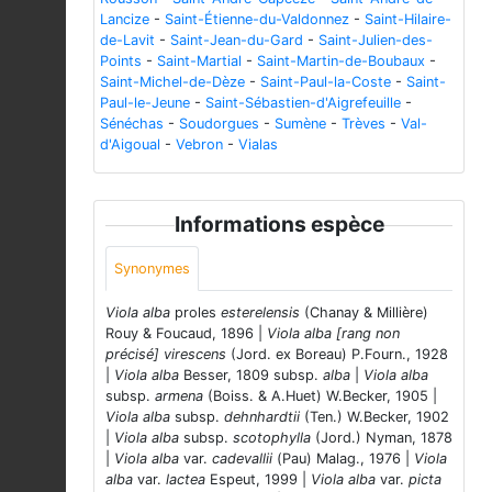
Lancize
-
Saint-Étienne-du-Valdonnez
-
Saint-Hilaire-
de-Lavit
-
Saint-Jean-du-Gard
-
Saint-Julien-des-
Points
-
Saint-Martial
-
Saint-Martin-de-Boubaux
-
Saint-Michel-de-Dèze
-
Saint-Paul-la-Coste
-
Saint-
Paul-le-Jeune
-
Saint-Sébastien-d'Aigrefeuille
-
Sénéchas
-
Soudorgues
-
Sumène
-
Trèves
-
Val-
d'Aigoual
-
Vebron
-
Vialas
Informations espèce
Synonymes
Viola alba
proles
esterelensis
(Chanay & Millière)
Rouy & Foucaud, 1896 |
Viola alba [rang non
précisé] virescens
(Jord. ex Boreau) P.Fourn., 1928
|
Viola alba
Besser, 1809 subsp.
alba
|
Viola alba
subsp.
armena
(Boiss. & A.Huet) W.Becker, 1905 |
Viola alba
subsp.
dehnhardtii
(Ten.) W.Becker, 1902
|
Viola alba
subsp.
scotophylla
(Jord.) Nyman, 1878
|
Viola alba
var.
cadevallii
(Pau) Malag., 1976 |
Viola
alba
var.
lactea
Espeut, 1999 |
Viola alba
var.
picta