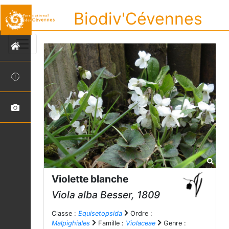
Biodiv'Cévennes
Violette blanche
Viola alba
Besser, 1809
Classe :
Equisetopsida
Ordre :
Malpighiales
Famille :
Violaceae
Genre :