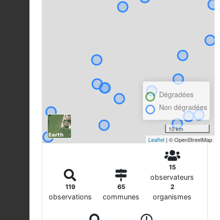
Dégradées
Non dégradées
10 km
Leaflet
| © OpenStreetMap
15
observateurs
119
65
2
observations
communes
organismes