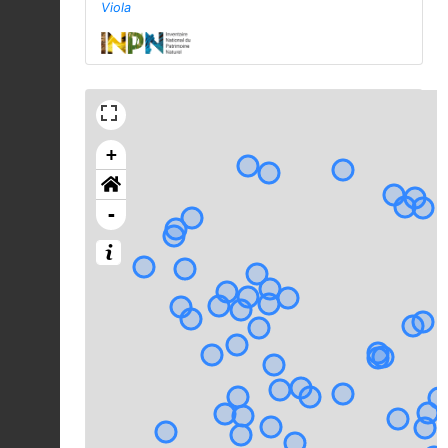
Viola
+
-