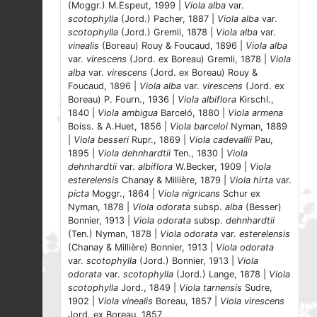
(Moggr.) M.Espeut, 1999 |
Viola alba
var.
scotophylla
(Jord.) Pacher, 1887 |
Viola alba
var.
scotophylla
(Jord.) Gremli, 1878 |
Viola alba
var.
vinealis
(Boreau) Rouy & Foucaud, 1896 |
Viola alba
var.
virescens
(Jord. ex Boreau) Gremli, 1878 |
Viola
alba
var.
virescens
(Jord. ex Boreau) Rouy &
Foucaud, 1896 |
Viola alba
var.
virescens
(Jord. ex
Boreau) P. Fourn., 1936 |
Viola albiflora
Kirschl.,
1840 |
Viola ambigua
Barceló, 1880 |
Viola armena
Boiss. & A.Huet, 1856 |
Viola barceloi
Nyman, 1889
|
Viola besseri
Rupr., 1869 |
Viola cadevallii
Pau,
1895 |
Viola dehnhardtii
Ten., 1830 |
Viola
dehnhardtii
var.
albiflora
W.Becker, 1909 |
Viola
esterelensis
Chanay & Millière, 1879 |
Viola hirta
var.
picta
Moggr., 1864 |
Viola nigricans
Schur ex
Nyman, 1878 |
Viola odorata
subsp.
alba
(Besser)
Bonnier, 1913 |
Viola odorata
subsp.
dehnhardtii
(Ten.) Nyman, 1878 |
Viola odorata
var.
esterelensis
(Chanay & Millière) Bonnier, 1913 |
Viola odorata
var.
scotophylla
(Jord.) Bonnier, 1913 |
Viola
odorata
var.
scotophylla
(Jord.) Lange, 1878 |
Viola
scotophylla
Jord., 1849 |
Viola tarnensis
Sudre,
1902 |
Viola vinealis
Boreau, 1857 |
Viola virescens
Jord. ex Boreau, 1857