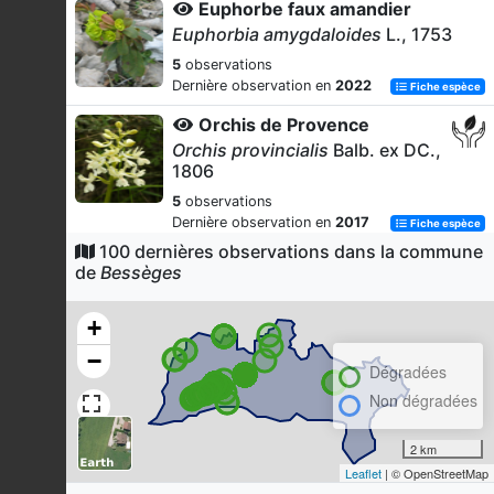
Euphorbe faux amandier
Euphorbia amygdaloides
L., 1753
5
observations
Dernière observation en
2022
Fiche espèce
Orchis de Provence
Orchis provincialis
Balb. ex DC.,
1806
5
observations
Dernière observation en
2017
Fiche espèce
100 dernières observations dans la commune
Robinier faux-acacia
de
Bessèges
Robinia pseudoacacia
L., 1753
5
observations
+
Dernière observation en
2025
Fiche espèce
−
Dégradées
Pin de Salzmann
Non dégradées
Pinus nigra
subsp.
salzmannii
(Dunal) Franco, 1943
2 km
5
observations
Leaflet
| © OpenStreetMap
Dernière observation en
2017
Fiche espèce