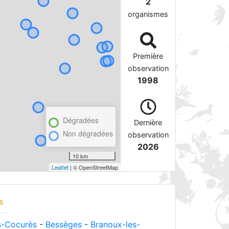
2
organismes
Première
observation
1998
Dégradées
Dernière
Non dégradées
observation
2026
10 km
Leaflet
| © OpenStreetMap
s
-Cocurès
-
Bessèges
-
Branoux-les-