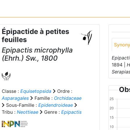
Épipactide à petites
feuilles
Synon
Epipactis microphylla
(Ehrh.) Sw., 1800
Epipacti
1894 |
H
Serapia
Obs
Classe :
Equisetopsida
Ordre :
Asparagales
Famille :
Orchidaceae
Sous-Famille :
Epidendroideae
Tribu :
Neottieae
Genre :
Epipactis