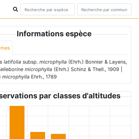
Informations espèce
ymes
s latifolia
subsp.
microphylla
(Ehrh.) Bonnier & Layens,
elleborine microphylla
(Ehrh.) Schinz & Thell., 1909 |
s microphylla
Ehrh., 1789
ervations par classes d'altitudes