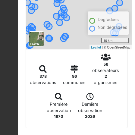
Dégradées
Non dégradées
10 km
Leaflet
| © OpenStreetMap
56
observateurs
378
86
2
observations
communes
organismes
Première
Dernière
observation
observation
1970
2026