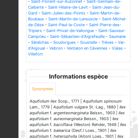
-
Saint-Florent-sur-Auzonnet
-
Saint-Germain-de-
Calberte
-
Saint-Hilaire-de-Lavit
-
Saint-Jean-du-
Gard
-
Saint-Julien-des-Points
-
Saint-Martin-de-
Boubaux
-
Saint-Martin-de-Lansuscle
-
Saint-Michel-
de-Dèze
-
Saint-Paul-la-Coste
-
Saint-Pierre-des-
Tripiers
-
Saint-Privat-de-Vallongue
-
Saint-Sauveur-
Camprieu
-
Saint-Sébastien-d'Aigrefeuille
-
Saumane
-
Sénéchas
-
Soudorgues
-
Soustelle
-
Trèves
-
Val-
d'Aigoual
-
Vebron
-
Ventalon en Cévennes
-
Vialas
-
Villefort
Informations espèce
Synonymes
Aquifolium ilex
Scop., 1771 |
Aquifolium spinosum
Lam., 1779 |
Aquifolium vulgare
St.-Lag., 1880 |
Ilex
aquifolium
f.
argenteomarginata
Beissn., 1903 |
Ilex
aquifolium
f.
aureomarginata
Beissn., 1903 |
Ilex
aquifolium
f.
bacciflava
(Weston) Rehder, 1949 |
Ilex
aquifolium
f.
balearica
(Desf.) Loes., 1901 |
Ilex
aquifolium
f.
heterophylla
(Aiton) Loes., 1901 |
Ilex