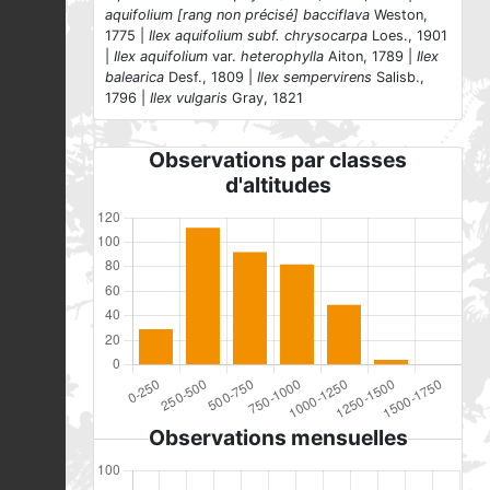
aquifolium [rang non précisé] bacciflava
Weston,
1775 |
Ilex aquifolium subf. chrysocarpa
Loes., 1901
|
Ilex aquifolium
var.
heterophylla
Aiton, 1789 |
Ilex
balearica
Desf., 1809 |
Ilex sempervirens
Salisb.,
1796 |
Ilex vulgaris
Gray, 1821
Observations par classes
d'altitudes
Observations mensuelles