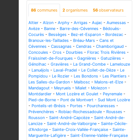
86
communes
2
organismes
56
observateurs
Altier
-
Alzon
-
Arphy
-
Arrigas
-
Aujac
-
Aumessas
-
Avèze
-
Banne
-
Barre-des-Cévennes
-
Bédouès-
Cocurès
-
Bessèges
-
Bez-et-Esparon
-
Bordezac
-
Branoux-les-Taillades
-
Bréau-Mars
-
Cans et
Cévennes
-
Cassagnas
-
Cendras
-
Chamborigaud
-
Concoules
-
Cros
-
Dourbies
-
Florac Trois Rivières
-
Fraissinet-de-Fourques
-
Gagnières
-
Gatuzières
-
Génolhac
-
Gravières
-
La Grand-Combe
-
Lamelouze
-
Lanuéjols
-
Laval-Pradel
-
Le Collet-de-Dèze
-
Le
Pompidou
-
Le Rozier
-
Les Bondons
-
Les Plantiers
-
Les Salles-du-Gardon
-
Malbosc
-
Malons-et-Elze
-
Mandagout
-
Meyrueis
-
Mialet
-
Molezon
-
Montdardier
-
Mont Lozère et Goulet
-
Peyremale
-
Pied-de-Borne
-
Pont de Montvert - Sud Mont Lozère
-
Ponteils-et-Brésis
-
Portes
-
Pourcharesses
-
Prévenchères
-
Robiac-Rochessadoule
-
Rousses
-
Rousson
-
Saint-André-Capcèze
-
Saint-André-de-
Lancize
-
Saint-André-de-Valborgne
-
Sainte-Cécile-
d'Andorge
-
Sainte-Croix-Vallée-Française
-
Sainte-
Marguerite-Lafigère
-
Saint-Étienne-Vallée-Française