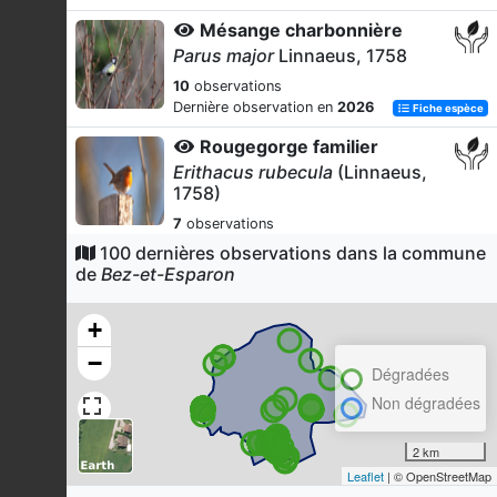
Mésange charbonnière
Parus major
Linnaeus, 1758
10
observations
Dernière observation en
2026
Fiche espèce
Rougegorge familier
Erithacus rubecula
(Linnaeus,
1758)
7
observations
Dernière observation en
2025
Fiche espèce
100 dernières observations dans la commune
de
Bez-et-Esparon
Fauvette à tête noire
Sylvia atricapilla
(Linnaeus,
+
1758)
−
7
observations
Dégradées
Dernière observation en
2025
Fiche espèce
Non dégradées
Buse variable
Buteo buteo
(Linnaeus, 1758)
2 km
Leaflet
| © OpenStreetMap
6
observations