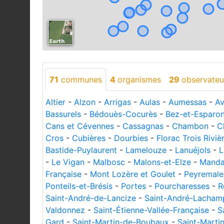
71
communes
4
organismes
29
observateu
Altier
-
Alzon
-
Arrigas
-
Aulas
-
Aumessas
-
A
Bassurels
-
Bédouès-Cocurès
-
Bez-et-Esparo
Cans et Cévennes
-
Cassagnas
-
Chambon
-
C
Cros
-
Cubières
-
Dourbies
-
Florac Trois Riviè
Bastide-Puylaurent
-
Lamelouze
-
Lanuéjols
-
L
-
Le Vigan
-
Malbosc
-
Malons-et-Elze
-
Manda
Française
-
Mont Lozère et Goulet
-
Peyremale
Ponteils-et-Brésis
-
Portes
-
Pourcharesses
-
R
Saint-André-de-Lancize
-
Saint-André-Lacham
Valdonnez
-
Saint-Étienne-Vallée-Française
-
S
Gard
-
Saint-Martin-de-Boubaux
-
Saint-Marti