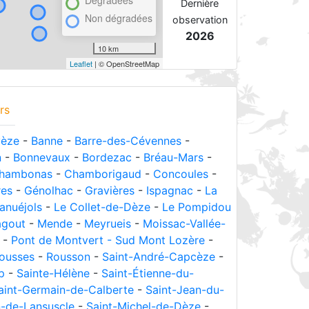
Dégradées
Dernière
Non dégradées
observation
2026
10 km
Leaflet
| © OpenStreetMap
rs
vèze
-
Banne
-
Barre-des-Cévennes
-
n
-
Bonnevaux
-
Bordezac
-
Bréau-Mars
-
hambonas
-
Chamborigaud
-
Concoules
-
res
-
Génolhac
-
Gravières
-
Ispagnac
-
La
anuéjols
-
Le Collet-de-Dèze
-
Le Pompidou
gout
-
Mende
-
Meyrueis
-
Moissac-Vallée-
-
Pont de Montvert - Sud Mont Lozère
-
ousses
-
Rousson
-
Saint-André-Capcèze
-
p
-
Sainte-Hélène
-
Saint-Étienne-du-
aint-Germain-de-Calberte
-
Saint-Jean-du-
n-de-Lansuscle
-
Saint-Michel-de-Dèze
-