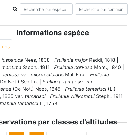
Informations espèce
ymes
a hispanica
Nees, 1838 |
Frullania major
Raddi, 1818 |
a maritima
Steph., 1911 |
Frullania nervosa
Mont., 1840 |
a nervosa
var.
microcellularis
Müll.Frib. |
Frullania
De Not.) Schiffn. |
Frullania tamarisci
var.
ranea
(De Not.) Nees, 1845 |
Frullania tamarisci
(L.)
 1835 var.
tamarisci
|
Frullania willkommii
Steph., 1911
mannia tamarisci
L., 1753
ervations par classes d'altitudes