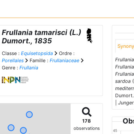
Frullania tamarisci
(L.)
Dumort., 1835
Synon
Classe :
Equisetopsida
Ordre :
Frullani
Porellales
Famille :
Frullaniaceae
Frullani
Genre :
Frullania
Frullani
sardoa
(
mediter
Dumort.,
|
Junger
Obs
178
observations