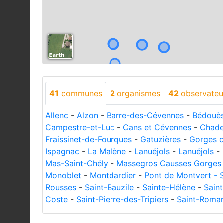
41
communes
2
organismes
42
observateu
Allenc
-
Alzon
-
Barre-des-Cévennes
-
Bédouè
Campestre-et-Luc
-
Cans et Cévennes
-
Chade
Fraissinet-de-Fourques
-
Gatuzières
-
Gorges d
Ispagnac
-
La Malène
-
Lanuéjols
-
Lanuéjols
-
Mas-Saint-Chély
-
Massegros Causses Gorges
Monoblet
-
Montdardier
-
Pont de Montvert - 
Rousses
-
Saint-Bauzile
-
Sainte-Hélène
-
Sain
Coste
-
Saint-Pierre-des-Tripiers
-
Saint-Roma