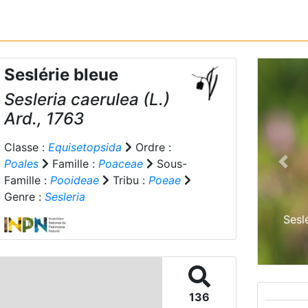
Seslérie bleue
Sesleria caerulea
(L.)
Ard., 1763
Classe :
Equisetopsida
Ordre :
Poales
Famille :
Poaceae
Sous-
Prev
Famille :
Pooideae
Tribu :
Poeae
Genre :
Sesleria
Sesl
136