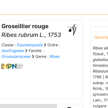
Groseillier rouge
Ribes rubrum
L., 1753
Synon
Classe :
Equisetopsida
Ordre :
Ribes al
Saxifragales
Famille :
Steud., 
Grossulariaceae
Genre :
Ribes
glabell
himalen
Ribesiu
1796 |
R
subsp.
v
Rchb., 
sylvestr
Lam., 1
vulgare