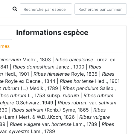
Informations espèce
ymes
binervium
Michx., 1803 |
Ribes baicalense
Turcz. ex
1841 |
Ribes domesticum
Jancz., 1900 |
Ribes
um
Hedl., 1901 |
Ribes himalense
Royle, 1835 |
Ribes
se
Royle ex Decne., 1844 |
Ribes hortense
Hedl., 1901 |
m rubrum
(L.) Medik., 1789 |
Ribes pendulum
Salisb.,
ibes rubrum
L., 1753 subsp.
rubrum
|
Ribes rubrum
ulgare
O.Schwarz, 1949 |
Ribes rubrum
var.
sativum
1830 |
Ribes sativum
(Rchb.) Syme, 1865 |
Ribes
e
(Lam.) Mert. & W.D.J.Koch, 1826 |
Ribes vulgare
789 |
Ribes vulgare
var.
hortense
Lam., 1789 |
Ribes
var.
sylvestre
Lam., 1789