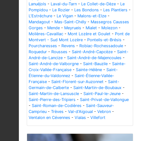
Lanuéjols
-
Laval-du-Tarn
-
Le Collet-de-Dèze
-
Le
Pompidou
-
Le Rozier
-
Les Bondons
-
Les Plantiers
-
L'Estréchure
-
Le Vigan
-
Malons-et-Elze
-
Mandagout
-
Mas-Saint-Chély
-
Massegros Causses
Gorges
-
Mende
-
Meyrueis
-
Mialet
-
Molezon
-
Molières-Cavaillac
-
Mont Lozère et Goulet
-
Pont de
Montvert - Sud Mont Lozère
-
Ponteils-et-Brésis
-
Pourcharesses
-
Revens
-
Robiac-Rochessadoule
-
Roquedur
-
Rousses
-
Saint-André-Capcèze
-
Saint-
André-de-Lancize
-
Saint-André-de-Majencoules
-
Saint-André-de-Valborgne
-
Saint-Bauzile
-
Sainte-
Croix-Vallée-Française
-
Sainte-Hélène
-
Saint-
Étienne-du-Valdonnez
-
Saint-Étienne-Vallée-
Française
-
Saint-Florent-sur-Auzonnet
-
Saint-
Germain-de-Calberte
-
Saint-Martin-de-Boubaux
-
Saint-Martin-de-Lansuscle
-
Saint-Paul-le-Jeune
-
Saint-Pierre-des-Tripiers
-
Saint-Privat-de-Vallongue
-
Saint-Roman-de-Codières
-
Saint-Sauveur-
Camprieu
-
Trèves
-
Val-d'Aigoual
-
Vebron
-
Ventalon en Cévennes
-
Vialas
-
Villefort