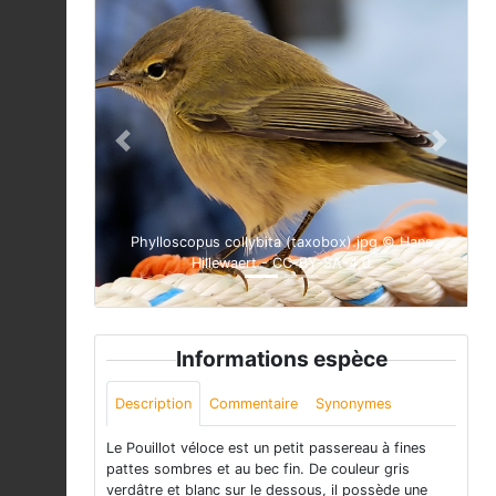
Previous
Next
Phylloscopus collybita (taxobox).jpg © Hans
Hillewaert - CC-BY-SA-4.0
Informations espèce
Description
Commentaire
Synonymes
Le Pouillot véloce est un petit passereau à fines
pattes sombres et au bec fin. De couleur gris
verdâtre et blanc sur le dessous, il possède une