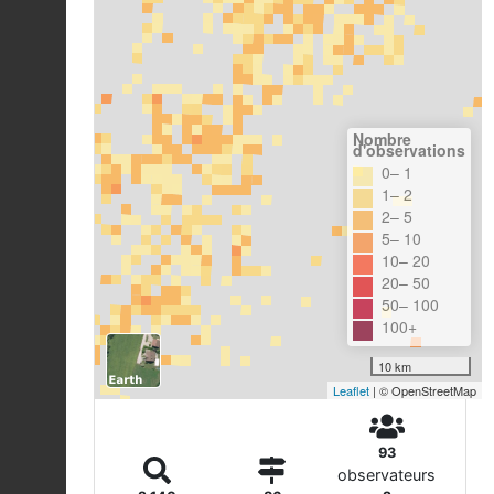
Nombre
d'observations
0– 1
1– 2
2– 5
5– 10
10– 20
20– 50
50– 100
100+
10 km
Leaflet
| © OpenStreetMap
93
observateurs