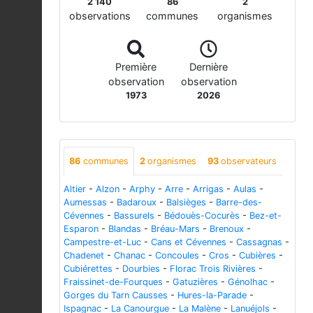
2 140
86
2
observations
communes
organismes
Première
Dernière
observation
observation
1973
2026
86
communes
2
organismes
93
observateurs
Altier
-
Alzon
-
Arphy
-
Arre
-
Arrigas
-
Aulas
-
Aumessas
-
Badaroux
-
Balsièges
-
Barre-des-
Cévennes
-
Bassurels
-
Bédouès-Cocurès
-
Bez-et-
Esparon
-
Blandas
-
Bréau-Mars
-
Brenoux
-
Campestre-et-Luc
-
Cans et Cévennes
-
Cassagnas
-
Chadenet
-
Chanac
-
Concoules
-
Cros
-
Cubières
-
Cubiérettes
-
Dourbies
-
Florac Trois Rivières
-
Fraissinet-de-Fourques
-
Gatuzières
-
Génolhac
-
Gorges du Tarn Causses
-
Hures-la-Parade
-
Ispagnac
-
La Canourgue
-
La Malène
-
Lanuéjols
-