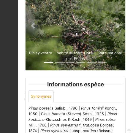
Previous
Next
Pin sylvestre... habité © Marc Corail - Parc national
des Ecrins
Informations espèce
Synonymes
Pinus borealis
Salisb., 1796 |
Pinus fominii
Kondr.,
1950 |
Pinus hamata
(Steven) Sosn., 1925 |
Pinus
kochiana
Klotzsch ex K.Koch, 1849 |
Pinus rubra
Mill., 1768 |
Pinus sylvestris
f.
fruticosa
Borbás,
1874 |
Pinus sylvestris
subsp.
scotica
(Beissn.)