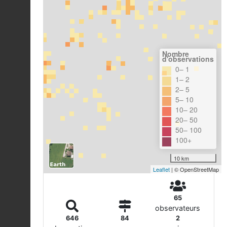
Nombre
d'observations
0– 1
1– 2
2– 5
5– 10
10– 20
20– 50
50– 100
100+
10 km
Leaflet
| © OpenStreetMap
65
observateurs
646
84
2