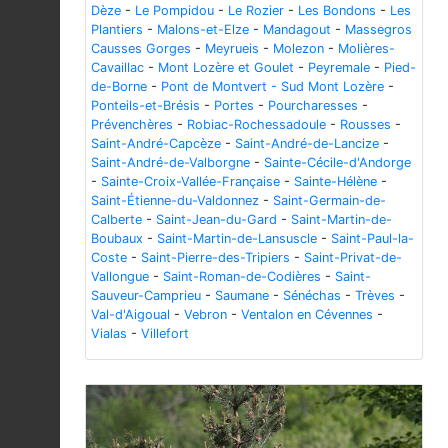
Dèze
-
Le Pompidou
-
Le Rozier
-
Les Bondons
-
Les
Plantiers
-
Malons-et-Elze
-
Mandagout
-
Massegros
Causses Gorges
-
Meyrueis
-
Molezon
-
Molières-
Cavaillac
-
Mont Lozère et Goulet
-
Peyremale
-
Pied-
de-Borne
-
Pont de Montvert - Sud Mont Lozère
-
Ponteils-et-Brésis
-
Portes
-
Pourcharesses
-
Prévenchères
-
Robiac-Rochessadoule
-
Rousses
-
Saint-André-Capcèze
-
Saint-André-de-Lancize
-
Saint-André-de-Valborgne
-
Sainte-Cécile-d'Andorge
-
Sainte-Croix-Vallée-Française
-
Sainte-Hélène
-
Saint-Étienne-du-Valdonnez
-
Saint-Germain-de-
Calberte
-
Saint-Jean-du-Gard
-
Saint-Martin-de-
Boubaux
-
Saint-Martin-de-Lansuscle
-
Saint-Paul-la-
Coste
-
Saint-Pierre-des-Tripiers
-
Saint-Privat-de-
Vallongue
-
Saint-Roman-de-Codières
-
Saint-
Sauveur-Camprieu
-
Saumane
-
Sénéchas
-
Trèves
-
Val-d'Aigoual
-
Vebron
-
Ventalon en Cévennes
-
Vialas
-
Villefort