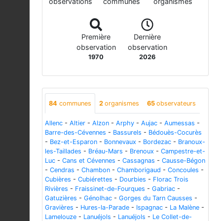
observations
communes
organismes
Première
Dernière
observation
observation
1970
2026
84
communes
2
organismes
65
observateurs
Allenc
-
Altier
-
Alzon
-
Arphy
-
Aujac
-
Aumessas
-
Barre-des-Cévennes
-
Bassurels
-
Bédouès-Cocurès
-
Bez-et-Esparon
-
Bonnevaux
-
Bordezac
-
Branoux-
les-Taillades
-
Bréau-Mars
-
Brenoux
-
Campestre-et-
Luc
-
Cans et Cévennes
-
Cassagnas
-
Causse-Bégon
-
Cendras
-
Chambon
-
Chamborigaud
-
Concoules
-
Cubières
-
Cubiérettes
-
Dourbies
-
Florac Trois
Rivières
-
Fraissinet-de-Fourques
-
Gabriac
-
Gatuzières
-
Génolhac
-
Gorges du Tarn Causses
-
Gravières
-
Hures-la-Parade
-
Ispagnac
-
La Malène
-
Lamelouze
-
Lanuéjols
-
Lanuéjols
-
Le Collet-de-