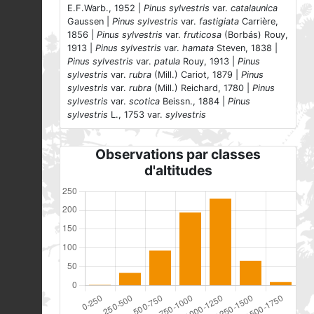
E.F.Warb., 1952 |
Pinus sylvestris
var.
catalaunica
Gaussen |
Pinus sylvestris
var.
fastigiata
Carrière,
1856 |
Pinus sylvestris
var.
fruticosa
(Borbás) Rouy,
1913 |
Pinus sylvestris
var.
hamata
Steven, 1838 |
Pinus sylvestris
var.
patula
Rouy, 1913 |
Pinus
sylvestris
var.
rubra
(Mill.) Cariot, 1879 |
Pinus
sylvestris
var.
rubra
(Mill.) Reichard, 1780 |
Pinus
sylvestris
var.
scotica
Beissn., 1884 |
Pinus
sylvestris
L., 1753 var.
sylvestris
Observations par classes
d'altitudes