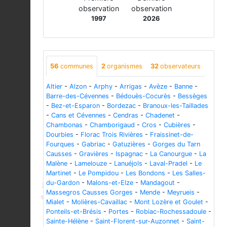
observation
observation
1997
2026
56
communes
2
organismes
32
observateurs
Altier
-
Alzon
-
Arphy
-
Arrigas
-
Avèze
-
Banne
-
Barre-des-Cévennes
-
Bédouès-Cocurès
-
Bessèges
-
Bez-et-Esparon
-
Bordezac
-
Branoux-les-Taillades
-
Cans et Cévennes
-
Cendras
-
Chadenet
-
Chambonas
-
Chamborigaud
-
Cros
-
Cubières
-
Dourbies
-
Florac Trois Rivières
-
Fraissinet-de-
Fourques
-
Gabriac
-
Gatuzières
-
Gorges du Tarn
Causses
-
Gravières
-
Ispagnac
-
La Canourgue
-
La
Malène
-
Lamelouze
-
Lanuéjols
-
Laval-Pradel
-
Le
Martinet
-
Le Pompidou
-
Les Bondons
-
Les Salles-
du-Gardon
-
Malons-et-Elze
-
Mandagout
-
Massegros Causses Gorges
-
Mende
-
Meyrueis
-
Mialet
-
Molières-Cavaillac
-
Mont Lozère et Goulet
-
Ponteils-et-Brésis
-
Portes
-
Robiac-Rochessadoule
-
Sainte-Hélène
-
Saint-Florent-sur-Auzonnet
-
Saint-