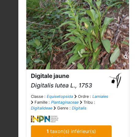
Digitale jaune
Digitalis lutea
L., 1753
Classe :
Equisetopsida
Ordre :
Lamiales
Famille :
Plantaginaceae
Tribu :
Digitalideae
Genre :
Digitalis
1
taxon(s) inférieur(s)