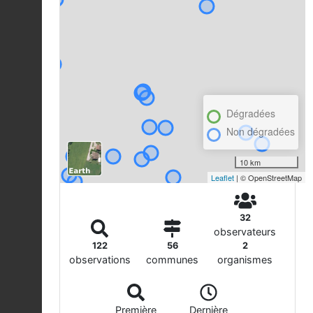
Dégradées
Non dégradées
10 km
Leaflet
| © OpenStreetMap
32
observateurs
122
56
2
observations
communes
organismes
Première
Dernière