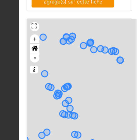
agrégé(s) sur cette fiche
+
-