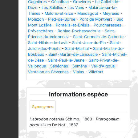
Gagnières
-
Génolhac
-
Gravières
-
Le Collet-de-
Dèze
-
Les Salelles
-
Les Vans
-
Malarce-sur-la-
Thines
-
Malons-et-Elze
-
Mandagout
-
Meyrueis
-
Molezon
-
Pied-de-Borne
-
Pont de Montvert - Sud
Mont Lozère
-
Ponteils-et-Brésis
-
Pourcharesses
-
Prévenchères
-
Robiac-Rochessadoule
-
Saint-
Étienne-du-Valdonnez
-
Saint-Germain-de-Calberte
-
Saint-Hilaire-de-Lavit
-
Saint-Jean-du-Pin
-
Saint-
Julien-des-Points
-
Saint-Martial
-
Saint-Martin-de-
Boubaux
-
Saint-Martin-de-Lansuscle
-
Saint-Michel-
de-Dèze
-
Saint-Paul-le-Jeune
-
Saint-Privat-de-
Vallongue
-
Sénéchas
-
Sumène
-
Val-d'Aigoual
-
Ventalon en Cévennes
-
Vialas
-
Villefort
Informations espèce
Synonymes
Habrodon notarisii
Schimp., 1860 |
Pterogonium
perpusillum
De Not., 1837