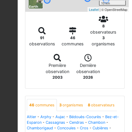
10 km
Leaflet
| © OpenStreetMap
8
observateurs
91
46
3
observations
communes
organismes
Première
Dernière
observation
observation
2003
2026
46
communes
3
organismes
8
observateurs
Altier
-
Arphy
-
Aujac
-
Bédouès-Cocurès
-
Bez-et-
Esparon
-
Cassagnas
-
Cendras
-
Chambon
-
Chamborigaud
-
Concoules
-
Cros
-
Cubières
-