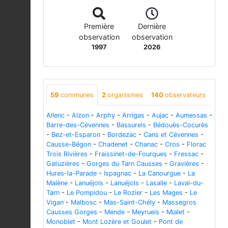
Première
Dernière
observation
observation
1997
2026
59
communes
2
organismes
140
observateurs
Allenc
-
Alzon
-
Arphy
-
Arrigas
-
Aujac
-
Aumessas
-
Barre-des-Cévennes
-
Bassurels
-
Bédouès-Cocurès
-
Bez-et-Esparon
-
Bordezac
-
Cans et Cévennes
-
Causse-Bégon
-
Chadenet
-
Chanac
-
Cros
-
Florac
Trois Rivières
-
Fraissinet-de-Fourques
-
Fressac
-
Gatuzières
-
Gorges du Tarn Causses
-
Gravières
-
Hures-la-Parade
-
Ispagnac
-
La Canourgue
-
La
Malène
-
Lanuéjols
-
Lanuéjols
-
Lasalle
-
Laval-du-
Tarn
-
Le Pompidou
-
Le Rozier
-
Les Mages
-
Le
Vigan
-
Malbosc
-
Mas-Saint-Chély
-
Massegros
Causses Gorges
-
Mende
-
Meyrueis
-
Mialet
-
Monoblet
-
Mont Lozère et Goulet
-
Pont de