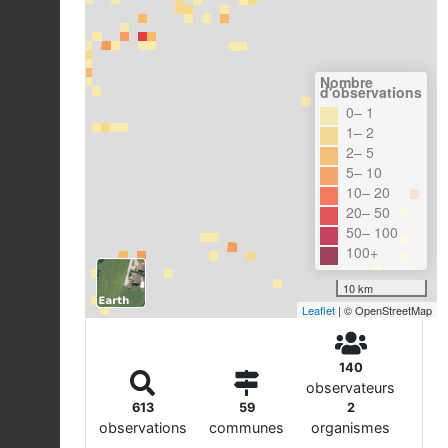
Nombre
d'observations
0– 1
1– 2
2– 5
5– 10
10– 20
20– 50
50– 100
100+
10 km
Leaflet
| © OpenStreetMap
140
observateurs
613
59
2
observations
communes
organismes