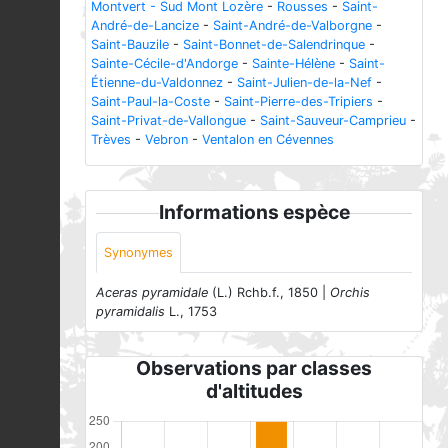
Montvert - Sud Mont Lozère
-
Rousses
-
Saint-
André-de-Lancize
-
Saint-André-de-Valborgne
-
Saint-Bauzile
-
Saint-Bonnet-de-Salendrinque
-
Sainte-Cécile-d'Andorge
-
Sainte-Hélène
-
Saint-
Étienne-du-Valdonnez
-
Saint-Julien-de-la-Nef
-
Saint-Paul-la-Coste
-
Saint-Pierre-des-Tripiers
-
Saint-Privat-de-Vallongue
-
Saint-Sauveur-Camprieu
-
Trèves
-
Vebron
-
Ventalon en Cévennes
Informations espèce
Synonymes
Aceras pyramidale
(L.) Rchb.f., 1850 |
Orchis
pyramidalis
L., 1753
Observations par classes
d'altitudes