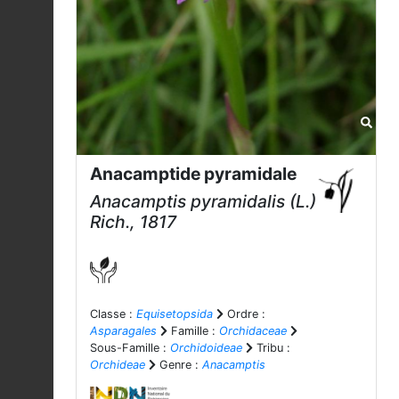
Anacamptide pyramidale
Anacamptis pyramidalis
(L.)
Rich., 1817
Classe :
Equisetopsida
Ordre :
Asparagales
Famille :
Orchidaceae
Sous-Famille :
Orchidoideae
Tribu :
Orchideae
Genre :
Anacamptis