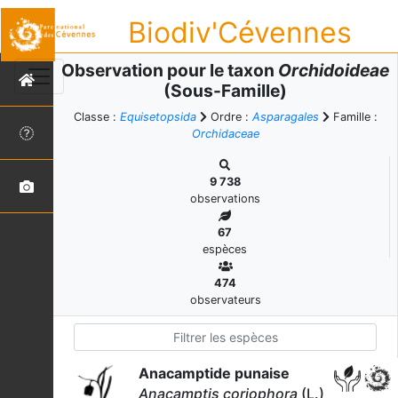
Biodiv'Cévennes
Observation pour le taxon
Orchidoideae
(Sous-Famille)
Classe :
Equisetopsida
Ordre :
Asparagales
Famille :
Orchidaceae
9 738
observations
67
espèces
474
observateurs
Anacamptide punaise
Anacamptis coriophora
(L.)