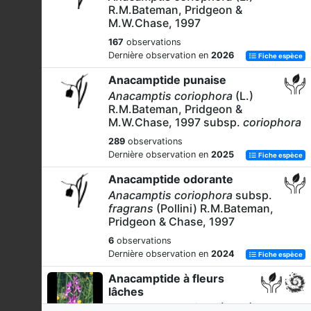
R.M.Bateman, Pridgeon &
M.W.Chase, 1997
167
observations
Dernière observation en
2026
Fiche espèce
Anacamptide punaise
Anacamptis coriophora
(L.)
R.M.Bateman, Pridgeon &
M.W.Chase, 1997 subsp.
coriophora
289
observations
Dernière observation en
2025
Fiche espèce
Anacamptide odorante
Anacamptis coriophora
subsp.
fragrans
(Pollini) R.M.Bateman,
Pridgeon & Chase, 1997
6
observations
Dernière observation en
2024
Fiche espèce
Anacamptide à fleurs
lâches
Anacamptis laxiflora
(Lam.)