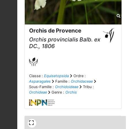
Orchis de Provence
Orchis provincialis
Balb. ex
DC., 1806
Classe :
Equisetopsida
Ordre :
Asparagales
Famille :
Orchidaceae
Sous-Famille :
Orchidoideae
Tribu :
Orchideae
Genre :
Orchis