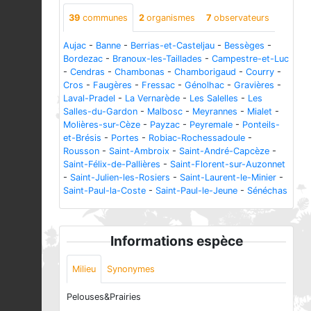
39
communes
2
organismes
7
observateurs
Aujac
-
Banne
-
Berrias-et-Casteljau
-
Bessèges
-
Bordezac
-
Branoux-les-Taillades
-
Campestre-et-Luc
-
Cendras
-
Chambonas
-
Chamborigaud
-
Courry
-
Cros
-
Faugères
-
Fressac
-
Génolhac
-
Gravières
-
Laval-Pradel
-
La Vernarède
-
Les Salelles
-
Les
Salles-du-Gardon
-
Malbosc
-
Meyrannes
-
Mialet
-
Molières-sur-Cèze
-
Payzac
-
Peyremale
-
Ponteils-
et-Brésis
-
Portes
-
Robiac-Rochessadoule
-
Rousson
-
Saint-Ambroix
-
Saint-André-Capcèze
-
Saint-Félix-de-Pallières
-
Saint-Florent-sur-Auzonnet
-
Saint-Julien-les-Rosiers
-
Saint-Laurent-le-Minier
-
Saint-Paul-la-Coste
-
Saint-Paul-le-Jeune
-
Sénéchas
Informations espèce
Milieu
Synonymes
Pelouses&Prairies