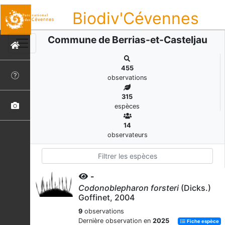
Biodiv'Cévennes
Commune de Berrias-et-Casteljau
455
observations
315
espèces
14
observateurs
-
Codonoblepharon forsteri
(Dicks.)
Goffinet, 2004
9
observations
Dernière observation en
2025
Fiche espèce