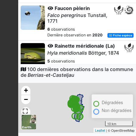
Faucon pèlerin
Falco peregrinus
Tunstall,
1771
6
observations
Dernière observation en
2020
Fiche espèce
Rainette méridionale (La)
Hyla meridionalis
Böttger, 1874
5
observations
Dernière observation en
2019
Fiche espèce
100 dernières observations dans la commune
de
Berrias-et-Casteljau
Grand Cormoran
Phalacrocorax carbo
(Linnaeus,
+
1758)
−
5
observations
Dégradées
Dernière observation en
2020
Fiche espèce
Non dégradées
Castor d'Eurasie
Castor fiber
Linnaeus, 1758
10 km
Leaflet
| © OpenStreetMap
5
observations