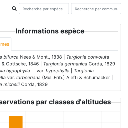
Informations espèce
ymes
a bifurca
Nees & Mont., 1838 |
Targionia convoluta
. & Gottsche, 1846 |
Targionia germanica
Corda, 1829
nia hypophylla
L. var.
hypophylla
|
Targionia
lla
var.
lorbeeriana
(Müll.Frib.) Aleffi & Schumacker |
a michelii
Corda, 1829
ervations par classes d'altitudes