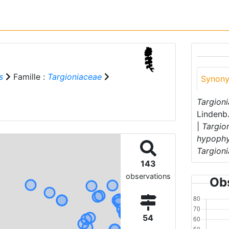
s
Famille :
Targioniaceae
Synon
Targioni
Lindenb
|
Targio
hypophy
Targioni
143
observations
Obs
54