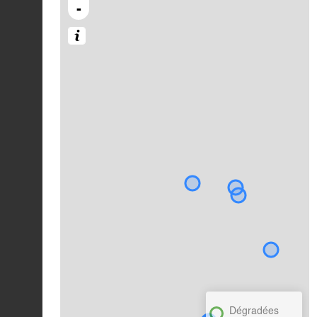
-
Dégradées