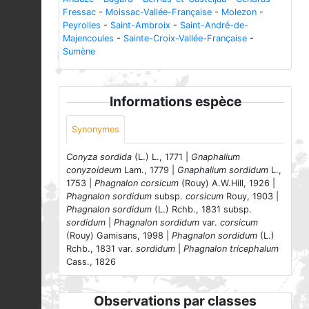
Fressac
-
Moissac-Vallée-Française
-
Molezon
-
Peyrolles
-
Saint-Ambroix
-
Saint-André-de-
Majencoules
-
Sainte-Croix-Vallée-Française
-
Sumène
Informations espèce
Synonymes
Conyza sordida
(L.) L., 1771 |
Gnaphalium
conyzoideum
Lam., 1779 |
Gnaphalium sordidum
L.,
1753 |
Phagnalon corsicum
(Rouy) A.W.Hill, 1926 |
Phagnalon sordidum
subsp.
corsicum
Rouy, 1903 |
Phagnalon sordidum
(L.) Rchb., 1831 subsp.
sordidum
|
Phagnalon sordidum
var.
corsicum
(Rouy) Gamisans, 1998 |
Phagnalon sordidum
(L.)
Rchb., 1831 var.
sordidum
|
Phagnalon tricephalum
Cass., 1826
Observations par classes