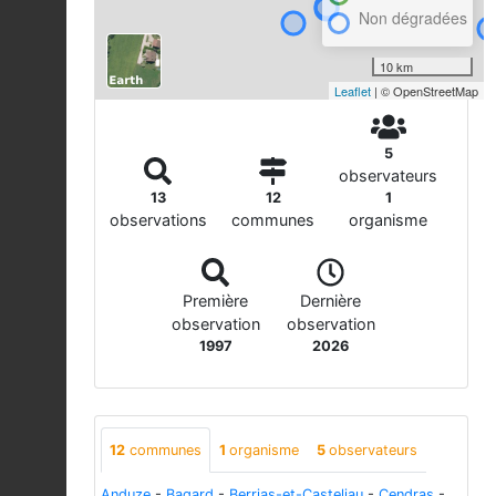
Non dégradées
10 km
Leaflet
| © OpenStreetMap
5
observateurs
13
12
1
observations
communes
organisme
Première
Dernière
observation
observation
1997
2026
12
communes
1
organisme
5
observateurs
Anduze
-
Bagard
-
Berrias-et-Casteljau
-
Cendras
-