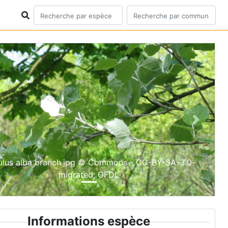
ious
Next
lus alba branch.jpg © Commons - CC-BY-SA-3.0-
migrated; GFDL
Informations espèce