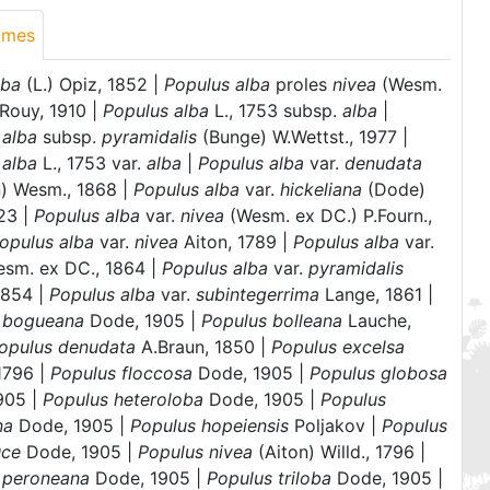
ymes
lba
(L.) Opiz, 1852 |
Populus alba
proles
nivea
(Wesm.
 Rouy, 1910 |
Populus alba
L., 1753 subsp.
alba
|
 alba
subsp.
pyramidalis
(Bunge) W.Wettst., 1977 |
 alba
L., 1753 var.
alba
|
Populus alba
var.
denudata
n) Wesm., 1868 |
Populus alba
var.
hickeliana
(Dode)
923 |
Populus alba
var.
nivea
(Wesm. ex DC.) P.Fourn.,
opulus alba
var.
nivea
Aiton, 1789 |
Populus alba
var.
sm. ex DC., 1864 |
Populus alba
var.
pyramidalis
1854 |
Populus alba
var.
subintegerrima
Lange, 1861 |
 bogueana
Dode, 1905 |
Populus bolleana
Lauche,
opulus denudata
A.Braun, 1850 |
Populus excelsa
 1796 |
Populus floccosa
Dode, 1905 |
Populus globosa
905 |
Populus heteroloba
Dode, 1905 |
Populus
na
Dode, 1905 |
Populus hopeiensis
Poljakov |
Populus
uce
Dode, 1905 |
Populus nivea
(Aiton) Willd., 1796 |
 peroneana
Dode, 1905 |
Populus triloba
Dode, 1905 |