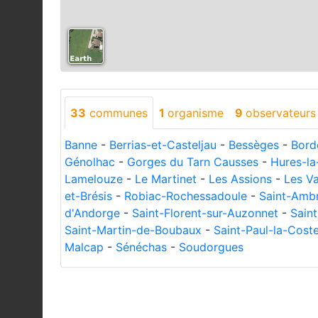
33
communes
1
organisme
9
observateurs
Banne
-
Berrias-et-Casteljau
-
Bessèges
-
Bord
Génolhac
-
Gorges du Tarn Causses
-
Hures-la
Lamelouze
-
Le Martinet
-
Les Assions
-
Les V
et-Brésis
-
Robiac-Rochessadoule
-
Saint-Amb
d'Andorge
-
Saint-Florent-sur-Auzonnet
-
Saint
Saint-Martin-de-Boubaux
-
Saint-Paul-la-Cost
Malcap
-
Sénéchas
-
Soudorgues