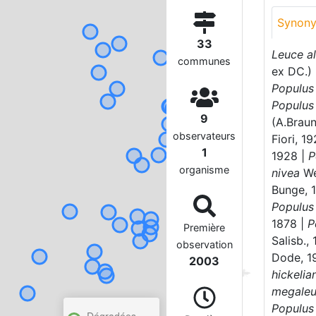
Synon
33
Leuce a
communes
ex DC.)
Populus
Populus
9
(A.Brau
observateurs
Fiori, 1
1
1928 |
P
organisme
nivea
We
Bunge, 
Populus
1878 |
P
Première
Salisb.,
observation
Dode, 1
2003
hickelia
megale
Populus
Dégradées