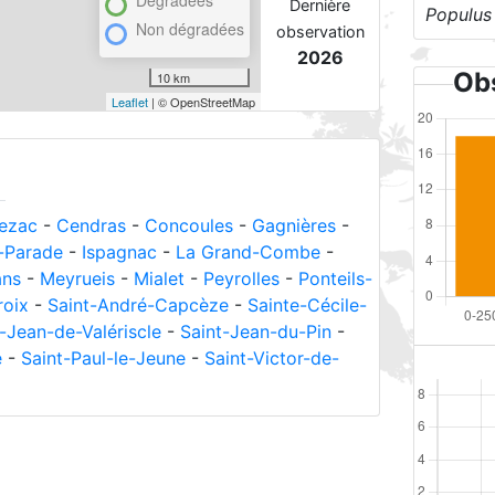
Dernière
Populus
Non dégradées
observation
2026
Obs
10 km
Leaflet
| © OpenStreetMap
ezac
-
Cendras
-
Concoules
-
Gagnières
-
-Parade
-
Ispagnac
-
La Grand-Combe
-
ans
-
Meyrueis
-
Mialet
-
Peyrolles
-
Ponteils-
roix
-
Saint-André-Capcèze
-
Sainte-Cécile-
-Jean-de-Valériscle
-
Saint-Jean-du-Pin
-
e
-
Saint-Paul-le-Jeune
-
Saint-Victor-de-