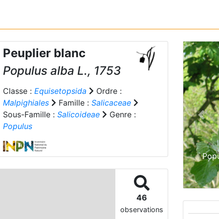
Peuplier blanc
Populus alba
L., 1753
Classe :
Equisetopsida
Ordre :
Malpighiales
Famille :
Salicaceae
Sous-Famille :
Salicoideae
Genre :
Prev
Populus
Popu
46
observations