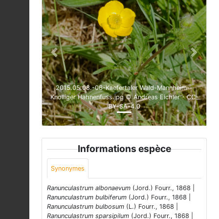
Previous
Next
2015.05.08.-06-Kaefertaler Wald-Mannheim--
Knolliger Hahnenfuss.jpg © Andreas Eichler - CC-
BY-SA-4.0
Informations espèce
Synonymes
Ranunculastrum albonaevum
(Jord.) Fourr., 1868 |
Ranunculastrum bulbiferum
(Jord.) Fourr., 1868 |
Ranunculastrum bulbosum
(L.) Fourr., 1868 |
Ranunculastrum sparsipilum
(Jord.) Fourr., 1868 |