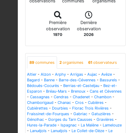
observations
communes
organismes
Première
Dernière
observation
observation
1970
2026
89
communes
2
organismes
61
observateurs
Altier
-
Alzon
-
Arphy
-
Arrigas
-
Aujac
-
Avèze
-
Bagard
-
Banne
-
Barre-des-Cévennes
-
Bassurels
-
Bédouès-Cocurès
-
Berrias-et-Casteljau
-
Bez-et-
Esparon
-
Bréau-Mars
-
Brenoux
-
Cans et Cévennes
-
Cassagnas
-
Cendras
-
Chadenet
-
Chambon
-
Chamborigaud
-
Chanac
-
Cros
-
Cubières
-
Cubiérettes
-
Dourbies
-
Florac Trois Rivières
-
Fraissinet-de-Fourques
-
Gabriac
-
Gatuzières
-
Génolhac
-
Gorges du Tarn Causses
-
Gravières
-
Hures-la-Parade
-
Ispagnac
-
La Malène
-
Lamelouze
-
Lanuéjols
-
Lanuéjols
-
Le Collet-de-Dèze
-
Le