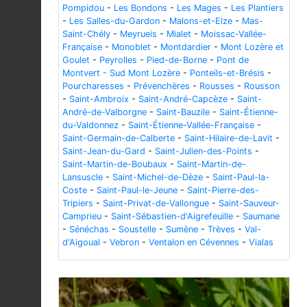
Pompidou
-
Les Bondons
-
Les Mages
-
Les Plantiers
-
Les Salles-du-Gardon
-
Malons-et-Elze
-
Mas-
Saint-Chély
-
Meyrueis
-
Mialet
-
Moissac-Vallée-
Française
-
Monoblet
-
Montdardier
-
Mont Lozère et
Goulet
-
Peyrolles
-
Pied-de-Borne
-
Pont de
Montvert - Sud Mont Lozère
-
Ponteils-et-Brésis
-
Pourcharesses
-
Prévenchères
-
Rousses
-
Rousson
-
Saint-Ambroix
-
Saint-André-Capcèze
-
Saint-
André-de-Valborgne
-
Saint-Bauzile
-
Saint-Étienne-
du-Valdonnez
-
Saint-Étienne-Vallée-Française
-
Saint-Germain-de-Calberte
-
Saint-Hilaire-de-Lavit
-
Saint-Jean-du-Gard
-
Saint-Julien-des-Points
-
Saint-Martin-de-Boubaux
-
Saint-Martin-de-
Lansuscle
-
Saint-Michel-de-Dèze
-
Saint-Paul-la-
Coste
-
Saint-Paul-le-Jeune
-
Saint-Pierre-des-
Tripiers
-
Saint-Privat-de-Vallongue
-
Saint-Sauveur-
Camprieu
-
Saint-Sébastien-d'Aigrefeuille
-
Saumane
-
Sénéchas
-
Soustelle
-
Sumène
-
Trèves
-
Val-
d'Aigoual
-
Vebron
-
Ventalon en Cévennes
-
Vialas