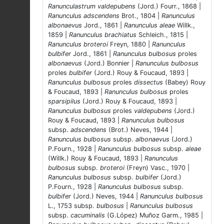
Ranunculastrum valdepubens
(Jord.) Fourr., 1868 |
Ranunculus adscendens
Brot., 1804 |
Ranunculus
albonaevus
Jord., 1861 |
Ranunculus aleae
Willk.,
1859 |
Ranunculus brachiatus
Schleich., 1815 |
Ranunculus broteroi
Freyn, 1880 |
Ranunculus
bulbifer
Jord., 1861 |
Ranunculus bulbosus
proles
albonaevus
(Jord.) Bonnier |
Ranunculus bulbosus
proles
bulbifer
(Jord.) Rouy & Foucaud, 1893 |
Ranunculus bulbosus
proles
dissectus
(Babey) Rouy
& Foucaud, 1893 |
Ranunculus bulbosus
proles
sparsipilus
(Jord.) Rouy & Foucaud, 1893 |
Ranunculus bulbosus
proles
valdepubens
(Jord.)
Rouy & Foucaud, 1893 |
Ranunculus bulbosus
subsp.
adscendens
(Brot.) Neves, 1944 |
Ranunculus bulbosus
subsp.
albonaevus
(Jord.)
P.Fourn., 1928 |
Ranunculus bulbosus
subsp.
aleae
(Willk.) Rouy & Foucaud, 1893 |
Ranunculus
bulbosus
subsp.
broteroi
(Freyn) Vasc., 1970 |
Ranunculus bulbosus
subsp.
bulbifer
(Jord.)
P.Fourn., 1928 |
Ranunculus bulbosus
subsp.
bulbifer
(Jord.) Neves, 1944 |
Ranunculus bulbosus
L., 1753 subsp.
bulbosus
|
Ranunculus bulbosus
subsp.
cacuminalis
(G.López) Muñoz Garm., 1985 |