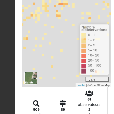
Nombre
d'observations
0– 1
1– 2
2– 5
5– 10
10– 20
20– 50
50– 100
100+
10 km
Leaflet
| © OpenStreetMap
61
observateurs
509
89
2