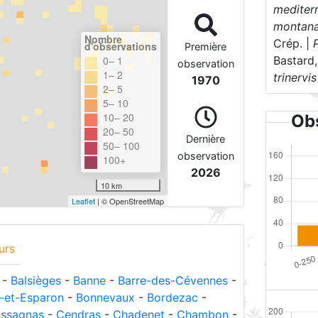
mediter
montan
Nombre
Crép. |
d'observations
Première
Bastard
0– 1
observation
1– 2
trinervis
1970
2– 5
5– 10
10– 20
Obs
20– 50
Dernière
50– 100
observation
100+
2026
10 km
Leaflet
| © OpenStreetMap
urs
-
Balsièges
-
Banne
-
Barre-des-Cévennes
-
-et-Esparon
-
Bonnevaux
-
Bordezac
-
ssagnas
-
Cendras
-
Chadenet
-
Chambon
-