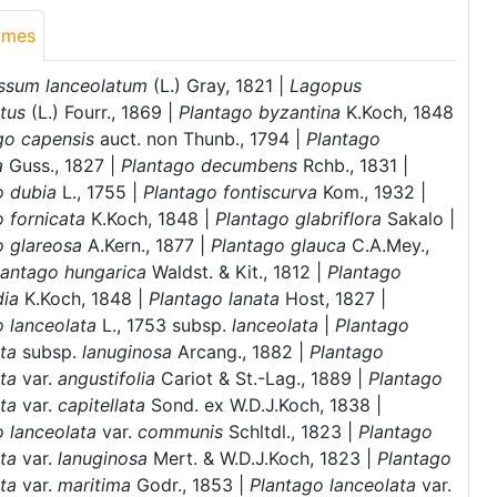
ymes
ssum lanceolatum
(L.) Gray, 1821 |
Lagopus
tus
(L.) Fourr., 1869 |
Plantago byzantina
K.Koch, 1848
go capensis
auct. non Thunb., 1794 |
Plantago
a
Guss., 1827 |
Plantago decumbens
Rchb., 1831 |
o dubia
L., 1755 |
Plantago fontiscurva
Kom., 1932 |
 fornicata
K.Koch, 1848 |
Plantago glabriflora
Sakalo |
o glareosa
A.Kern., 1877 |
Plantago glauca
C.A.Mey.,
lantago hungarica
Waldst. & Kit., 1812 |
Plantago
dia
K.Koch, 1848 |
Plantago lanata
Host, 1827 |
o lanceolata
L., 1753 subsp.
lanceolata
|
Plantago
ata
subsp.
lanuginosa
Arcang., 1882 |
Plantago
ata
var.
angustifolia
Cariot & St.-Lag., 1889 |
Plantago
ata
var.
capitellata
Sond. ex W.D.J.Koch, 1838 |
o lanceolata
var.
communis
Schltdl., 1823 |
Plantago
ata
var.
lanuginosa
Mert. & W.D.J.Koch, 1823 |
Plantago
ata
var.
maritima
Godr., 1853 |
Plantago lanceolata
var.