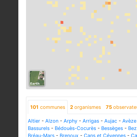
101
communes
2
organismes
75
observate
Altier
-
Alzon
-
Arphy
-
Arrigas
-
Aujac
-
Avèze
Bassurels
-
Bédouès-Cocurès
-
Bessèges
-
Bez
Bréau-Mars
-
Brenoux
-
Cans et Cévennes
-
Ca