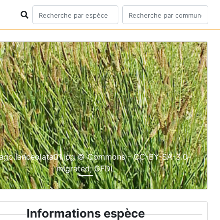
ious
Next
tago.lanceolata01.jpg © Commons - CC-BY-SA-3.0-
migrated; GFDL
Informations espèce