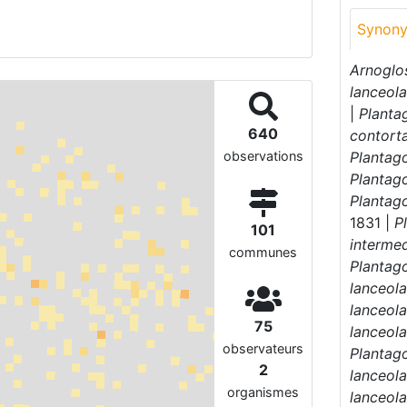
Synon
Arnoglo
lanceola
|
Planta
640
contort
Plantag
observations
Plantago
Plantag
1831 |
P
101
interme
communes
Plantag
lanceol
lanceol
75
lanceol
observateurs
Plantag
2
lanceol
organismes
lanceol