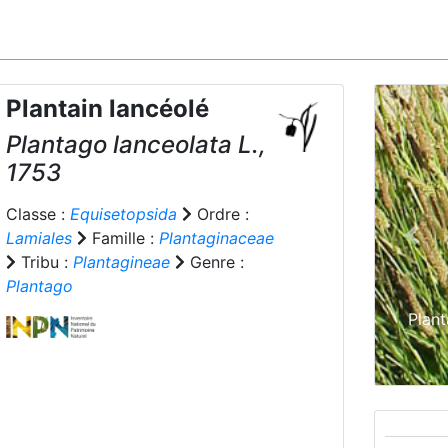
Plantain lancéolé
Plantago lanceolata
L.,
1753
Classe :
Equisetopsida
Ordre :
Lamiales
Famille :
Plantaginaceae
Prev
Tribu :
Plantagineae
Genre :
Plantago
Plan