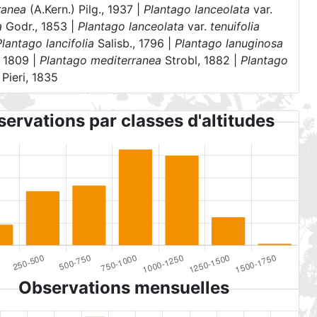
ranea
(A.Kern.) Pilg., 1937 |
Plantago lanceolata
var.
a
Godr., 1853 |
Plantago lanceolata
var.
tenuifolia
Plantago lancifolia
Salisb., 1796 |
Plantago lanuginosa
, 1809 |
Plantago mediterranea
Strobl, 1882 |
Plantago
Pieri, 1835
ervations par classes d'altitudes
Observations mensuelles