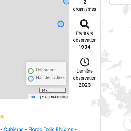
2
organismes
Première
observation
1994
Dégradées
Dernière
Non dégradées
observation
2023
10 km
Leaflet
| © OpenStreetMap
rs
-
Cubières
-
Florac Trois Rivières
-