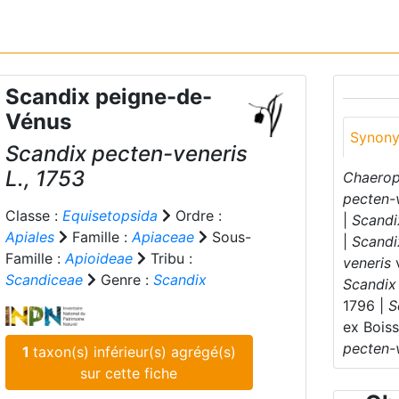
Scandix peigne-de-
Vénus
Synon
Scandix pecten-veneris
L., 1753
Chaerop
pecten-
Classe :
Equisetopsida
Ordre :
|
Scandi
Apiales
Famille :
Apiaceae
Sous-
|
Scandi
Famille :
Apioideae
Tribu :
veneris
Scandiceae
Genre :
Scandix
Scandix 
1796 |
S
ex Boiss
pecten-
1
taxon(s) inférieur(s) agrégé(s)
sur cette fiche