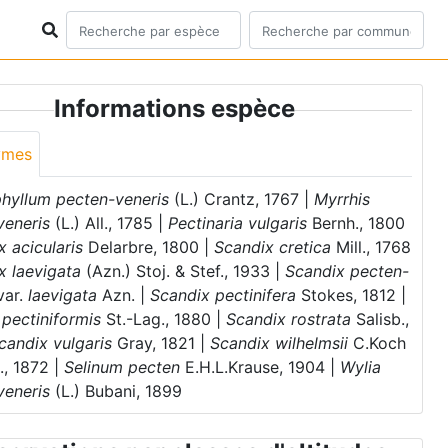
Informations espèce
ymes
hyllum pecten-veneris
(L.) Crantz, 1767 |
Myrrhis
veneris
(L.) All., 1785 |
Pectinaria vulgaris
Bernh., 1800
x acicularis
Delarbre, 1800 |
Scandix cretica
Mill., 1768
x laevigata
(Azn.) Stoj. & Stef., 1933 |
Scandix pecten-
var.
laevigata
Azn. |
Scandix pectinifera
Stokes, 1812 |
pectiniformis
St.-Lag., 1880 |
Scandix rostrata
Salisb.,
candix vulgaris
Gray, 1821 |
Scandix wilhelmsii
C.Koch
., 1872 |
Selinum pecten
E.H.L.Krause, 1904 |
Wylia
veneris
(L.) Bubani, 1899