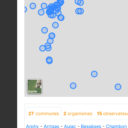
27
communes
2
organismes
15
observateu
Arphy
-
Arrigas
-
Aujac
-
Bessèges
-
Chambon