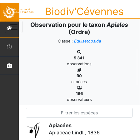
Biodiv'Cévennes
Observation pour le taxon
Apiales
(Ordre)
Classe :
Equisetopsida
5 341
observations
90
espèces
166
observateurs
Apiacées
Apiaceae Lindl., 1836