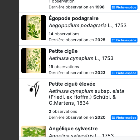
1
observation
Dernière observation en
1996
Fiche espèce
Égopode podagraire
Aegopodium podagraria
L., 1753
14
observations
Dernière observation en
2025
Fiche espèce
Petite cigüe
Aethusa cynapium
L., 1753
19
observations
Dernière observation en
2023
Fiche espèce
Petite ciguë élevée
Aethusa cynapium
subsp.
elata
(Friedl. ex Hoffm.) Schübl. &
G.Martens, 1834
2
observations
Dernière observation en
2020
Fiche espèce
Angélique sylvestre
Angelica sylvestris
L., 1753