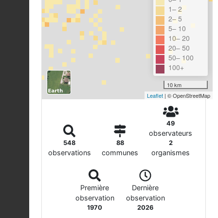
1– 2
2– 5
5– 10
10– 20
20– 50
50– 100
100+
10 km
Leaflet
| © OpenStreetMap
49
observateurs
548
88
2
observations
communes
organismes
Première
Dernière
observation
observation
1970
2026