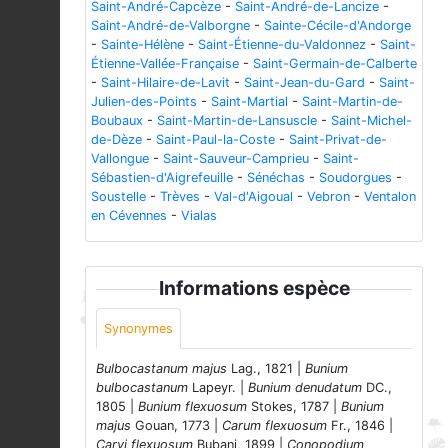
Saint-André-Capcèze
-
Saint-André-de-Lancize
-
Saint-André-de-Valborgne
-
Sainte-Cécile-d'Andorge
-
Sainte-Hélène
-
Saint-Étienne-du-Valdonnez
-
Saint-
Étienne-Vallée-Française
-
Saint-Germain-de-Calberte
-
Saint-Hilaire-de-Lavit
-
Saint-Jean-du-Gard
-
Saint-
Julien-des-Points
-
Saint-Martial
-
Saint-Martin-de-
Boubaux
-
Saint-Martin-de-Lansuscle
-
Saint-Michel-
de-Dèze
-
Saint-Paul-la-Coste
-
Saint-Privat-de-
Vallongue
-
Saint-Sauveur-Camprieu
-
Saint-
Sébastien-d'Aigrefeuille
-
Sénéchas
-
Soudorgues
-
Soustelle
-
Trèves
-
Val-d'Aigoual
-
Vebron
-
Ventalon
en Cévennes
-
Vialas
Informations espèce
Synonymes
Bulbocastanum majus
Lag., 1821 |
Bunium
bulbocastanum
Lapeyr. |
Bunium denudatum
DC.,
1805 |
Bunium flexuosum
Stokes, 1787 |
Bunium
majus
Gouan, 1773 |
Carum flexuosum
Fr., 1846 |
Carvi flexuosum
Bubani, 1899 |
Conopodium