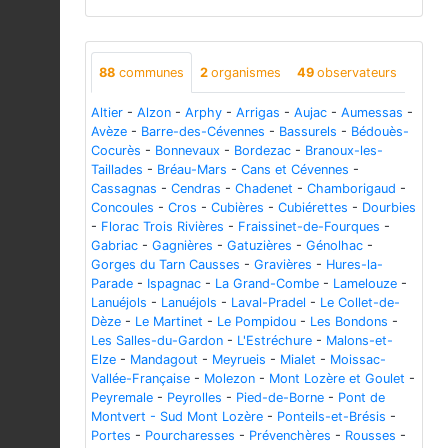
88
communes
2
organismes
49
observateurs
Altier
-
Alzon
-
Arphy
-
Arrigas
-
Aujac
-
Aumessas
-
Avèze
-
Barre-des-Cévennes
-
Bassurels
-
Bédouès-
Cocurès
-
Bonnevaux
-
Bordezac
-
Branoux-les-
Taillades
-
Bréau-Mars
-
Cans et Cévennes
-
Cassagnas
-
Cendras
-
Chadenet
-
Chamborigaud
-
Concoules
-
Cros
-
Cubières
-
Cubiérettes
-
Dourbies
-
Florac Trois Rivières
-
Fraissinet-de-Fourques
-
Gabriac
-
Gagnières
-
Gatuzières
-
Génolhac
-
Gorges du Tarn Causses
-
Gravières
-
Hures-la-
Parade
-
Ispagnac
-
La Grand-Combe
-
Lamelouze
-
Lanuéjols
-
Lanuéjols
-
Laval-Pradel
-
Le Collet-de-
Dèze
-
Le Martinet
-
Le Pompidou
-
Les Bondons
-
Les Salles-du-Gardon
-
L'Estréchure
-
Malons-et-
Elze
-
Mandagout
-
Meyrueis
-
Mialet
-
Moissac-
Vallée-Française
-
Molezon
-
Mont Lozère et Goulet
-
Peyremale
-
Peyrolles
-
Pied-de-Borne
-
Pont de
Montvert - Sud Mont Lozère
-
Ponteils-et-Brésis
-
Portes
-
Pourcharesses
-
Prévenchères
-
Rousses
-