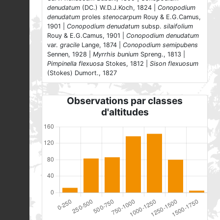
denudatum
(DC.) W.D.J.Koch, 1824 |
Conopodium
denudatum
proles
stenocarpum
Rouy & E.G.Camus,
1901 |
Conopodium denudatum
subsp.
silaifolium
Rouy & E.G.Camus, 1901 |
Conopodium denudatum
var.
gracile
Lange, 1874 |
Conopodium semipubens
Sennen, 1928 |
Myrrhis bunium
Spreng., 1813 |
Pimpinella flexuosa
Stokes, 1812 |
Sison flexuosum
(Stokes) Dumort., 1827
Observations par classes
d'altitudes