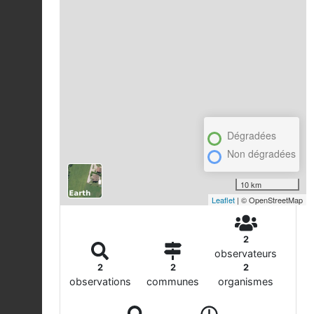
Dégradées
Non dégradées
10 km
Leaflet
| © OpenStreetMap
2
observateurs
2
2
2
observations
communes
organismes