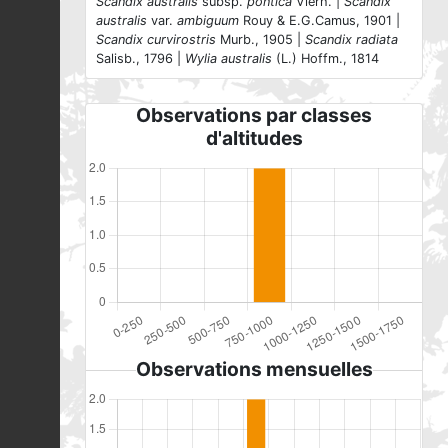
Scandix australis
subsp.
pontica
Vierh. |
Scandix
australis
var.
ambiguum
Rouy & E.G.Camus, 1901 |
Scandix curvirostris
Murb., 1905 |
Scandix radiata
Salisb., 1796 |
Wylia australis
(L.) Hoffm., 1814
Observations par classes
d'altitudes
Observations mensuelles