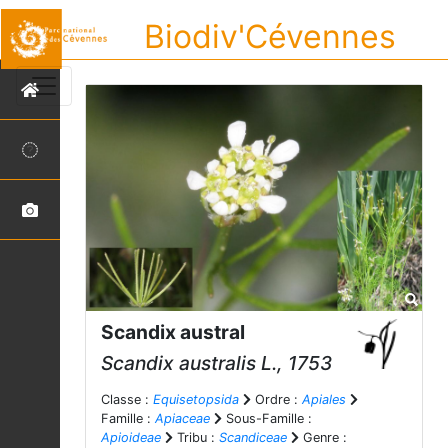
Biodiv'Cévennes
Scandix austral
Scandix australis
L., 1753
Classe :
Equisetopsida
Ordre :
Apiales
Famille :
Apiaceae
Sous-Famille :
Apioideae
Tribu :
Scandiceae
Genre :