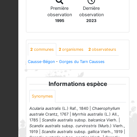
Première
Dernière
observation
observation
1995
2023
2
communes
2
organismes
2
observateurs
Causse-Bégon
-
Gorges du Tarn Causses
Informations espèce
Synonymes
Acularia australis
(L.) Raf., 1840 |
Chaerophyllum
australe
Crantz, 1767 |
Myrrhis australis
(L.) All.,
1785 |
Scandix australis
subsp.
balcanica
Vierh. |
Scandix australis
subsp.
curvirostris
(Murb.) Vierh.,
1919 |
Scandix australis
subsp.
gallica
Vierh., 1919 |