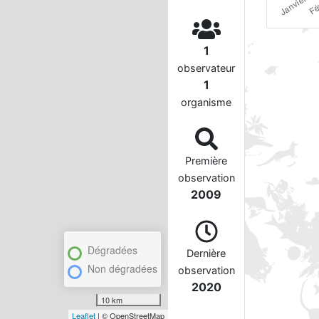
1
observateur
1
organisme
Première
observation
2009
Dégradées
Dernière
Non dégradées
observation
2020
10 km
Leaflet
| © OpenStreetMap