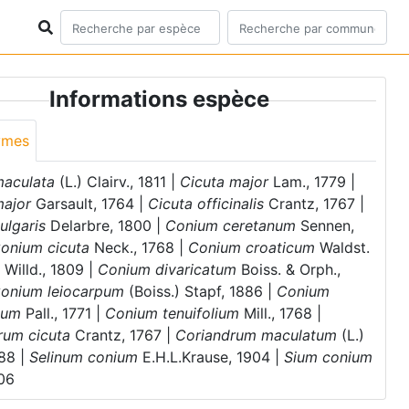
Informations espèce
ymes
maculata
(L.) Clairv., 1811 |
Cicuta major
Lam., 1779 |
major
Garsault, 1764 |
Cicuta officinalis
Crantz, 1767 |
ulgaris
Delarbre, 1800 |
Conium ceretanum
Sennen,
onium cicuta
Neck., 1768 |
Conium croaticum
Waldst.
x Willd., 1809 |
Conium divaricatum
Boiss. & Orph.,
onium leiocarpum
(Boiss.) Stapf, 1886 |
Conium
sum
Pall., 1771 |
Conium tenuifolium
Mill., 1768 |
rum cicuta
Crantz, 1767 |
Coriandrum maculatum
(L.)
788 |
Selinum conium
E.H.L.Krause, 1904 |
Sium conium
806