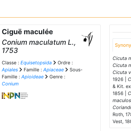
Ciguë maculée
Conium maculatum
L.,
Synon
1753
Cicuta 
Classe :
Equisetopsida
Ordre :
Cicuta 
Apiales
Famille :
Apiaceae
Sous-
Cicuta v
Famille :
Apioideae
Genre :
1926 |
C
Conium
& Kit. e
1856 |
C
maculo
Coriand
Roth, 1
Vest, 1