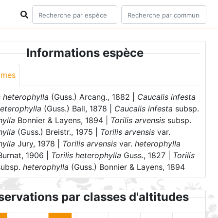
Informations espèce
ymes
 heterophylla
(Guss.) Arcang., 1882 |
Caucalis infesta
eterophylla
(Guss.) Ball, 1878 |
Caucalis infesta
subsp.
ylla
Bonnier & Layens, 1894 |
Torilis arvensis
subsp.
ylla
(Guss.) Breistr., 1975 |
Torilis arvensis
var.
ylla
Jury, 1978 |
Torilis arvensis
var.
heterophylla
Burnat, 1906 |
Torilis heterophylla
Guss., 1827 |
Torilis
subsp.
heterophylla
(Guss.) Bonnier & Layens, 1894
ervations par classes d'altitudes