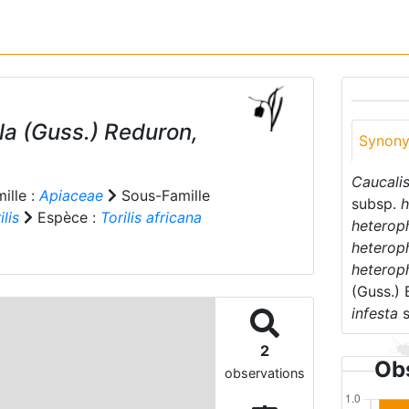
la
(Guss.) Reduron,
Synon
Caucalis
ille :
Apiaceae
Sous-Famille
subsp.
h
ilis
Espèce :
Torilis africana
heteroph
heteroph
heteroph
(Guss.) 
infesta
2
Obs
observations