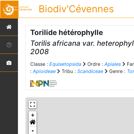
Biodiv'Cévennes
Torilide hétérophylle
Torilis africana
var.
heterophyl
2008
Classe :
Equisetopsida
Ordre :
Apiales
Fam
:
Apioideae
Tribu :
Scandiceae
Genre :
Tor
+
-