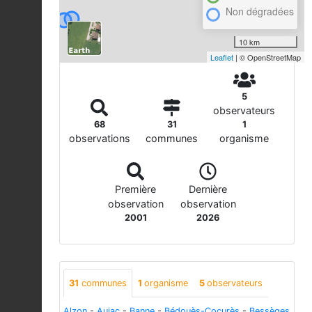
Non dégradées
10 km
Leaflet
| © OpenStreetMap
5
observateurs
68
31
1
observations
communes
organisme
Première
Dernière
observation
observation
2001
2026
31
communes
1
organisme
5
observateurs
Alzon
-
Aujac
-
Banne
-
Bédouès-Cocurès
-
Bessèges