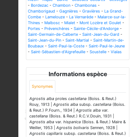
-
Bordezac
-
Chambon
-
Chambonas
-
Chamborigaud
-
Gagnières
-
Gravières
-
La Grand-
Combe
-
Lamelouze
-
La Vernarède
-
Malarce-sur-la-
Thines
-
Malbosc
-
Mialet
-
Mont Lozère et Goulet
-
Portes
-
Prévenchères
-
Sainte-Cécile-d'Andorge
-
Saint-Germain-de-Calberte
-
Saint-Jean-du-Gard
-
Saint-Jean-du-Pin
-
Saint-Martial
-
Saint-Martin-de-
Boubaux
-
Saint-Paul-la-Coste
-
Saint-Paul-le-Jeune
-
Saint-Sébastien-d'Aigrefeuille
-
Soustelle
-
Vialas
Informations espèce
Synonymes
Agrostis alba
proles
castellana
(Boiss. & Reut.)
Rouy, 1913 |
Agrostis alba
subsp.
castellana
(Boiss.
& Reut.) P.Fourn., 1934 |
Agrostis alba
var.
castellana
(Boiss. & Reut.) R.C.V.Douin, 1931 |
Agrostis alba
var.
hispanica
(Boiss. & Reut.) Maire &
Weiller, 1953 |
Agrostis bolivaris
Sennen, 1928 |
Agrostis capillaris
subsp.
castellana
(Boiss. & Reut.)