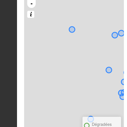
-
Dégradées