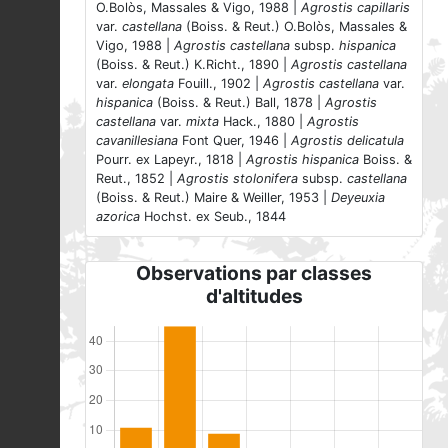
O.Bolòs, Massales & Vigo, 1988 |
Agrostis capillaris
var.
castellana
(Boiss. & Reut.) O.Bolòs, Massales &
Vigo, 1988 |
Agrostis castellana
subsp.
hispanica
(Boiss. & Reut.) K.Richt., 1890 |
Agrostis castellana
var.
elongata
Fouill., 1902 |
Agrostis castellana
var.
hispanica
(Boiss. & Reut.) Ball, 1878 |
Agrostis
castellana
var.
mixta
Hack., 1880 |
Agrostis
cavanillesiana
Font Quer, 1946 |
Agrostis delicatula
Pourr. ex Lapeyr., 1818 |
Agrostis hispanica
Boiss. &
Reut., 1852 |
Agrostis stolonifera
subsp.
castellana
(Boiss. & Reut.) Maire & Weiller, 1953 |
Deyeuxia
azorica
Hochst. ex Seub., 1844
Observations par classes
d'altitudes