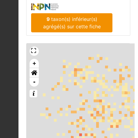
9
taxon(s) inférieur(s)
agrégé(s) sur cette fiche
+
-