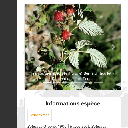
Previous
Next
Framboisier avec ses fruits © Bernard Nicollet -
Parc national des Ecrins
Informations espèce
Synonymes
Batidaea
Greene, 1906 |
Rubus
sect.
Batidaea