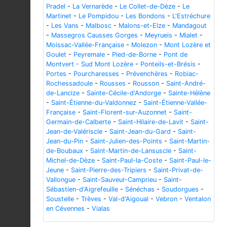
Pradel
-
La Vernarède
-
Le Collet-de-Dèze
-
Le
Martinet
-
Le Pompidou
-
Les Bondons
-
L'Estréchure
-
Les Vans
-
Malbosc
-
Malons-et-Elze
-
Mandagout
-
Massegros Causses Gorges
-
Meyrueis
-
Mialet
-
Moissac-Vallée-Française
-
Molezon
-
Mont Lozère et
Goulet
-
Peyremale
-
Pied-de-Borne
-
Pont de
Montvert - Sud Mont Lozère
-
Ponteils-et-Brésis
-
Portes
-
Pourcharesses
-
Prévenchères
-
Robiac-
Rochessadoule
-
Rousses
-
Rousson
-
Saint-André-
de-Lancize
-
Sainte-Cécile-d'Andorge
-
Sainte-Hélène
-
Saint-Étienne-du-Valdonnez
-
Saint-Étienne-Vallée-
Française
-
Saint-Florent-sur-Auzonnet
-
Saint-
Germain-de-Calberte
-
Saint-Hilaire-de-Lavit
-
Saint-
Jean-de-Valériscle
-
Saint-Jean-du-Gard
-
Saint-
Jean-du-Pin
-
Saint-Julien-des-Points
-
Saint-Martin-
de-Boubaux
-
Saint-Martin-de-Lansuscle
-
Saint-
Michel-de-Dèze
-
Saint-Paul-la-Coste
-
Saint-Paul-le-
Jeune
-
Saint-Pierre-des-Tripiers
-
Saint-Privat-de-
Vallongue
-
Saint-Sauveur-Camprieu
-
Saint-
Sébastien-d'Aigrefeuille
-
Sénéchas
-
Soudorgues
-
Soustelle
-
Trèves
-
Val-d'Aigoual
-
Vebron
-
Ventalon
en Cévennes
-
Vialas