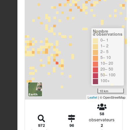
Nombre
d'observations
0– 1
1– 2
2– 5
5– 10
10– 20
20– 50
50– 100
100+
10 km
Leaflet
| © OpenStreetMap
58
observateurs
972
96
2