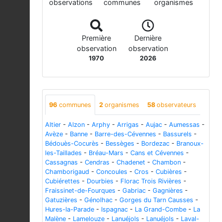
observations
communes
organismes
Première
Dernière
observation
observation
1970
2026
96
communes
2
organismes
58
observateurs
Altier
-
Alzon
-
Arphy
-
Arrigas
-
Aujac
-
Aumessas
-
Avèze
-
Banne
-
Barre-des-Cévennes
-
Bassurels
-
Bédouès-Cocurès
-
Bessèges
-
Bordezac
-
Branoux-
les-Taillades
-
Bréau-Mars
-
Cans et Cévennes
-
Cassagnas
-
Cendras
-
Chadenet
-
Chambon
-
Chamborigaud
-
Concoules
-
Cros
-
Cubières
-
Cubiérettes
-
Dourbies
-
Florac Trois Rivières
-
Fraissinet-de-Fourques
-
Gabriac
-
Gagnières
-
Gatuzières
-
Génolhac
-
Gorges du Tarn Causses
-
Hures-la-Parade
-
Ispagnac
-
La Grand-Combe
-
La
Malène
-
Lamelouze
-
Lanuéjols
-
Lanuéjols
-
Laval-