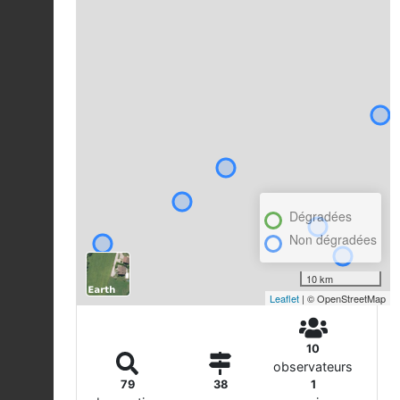
Dégradées
Non dégradées
10 km
Leaflet
| © OpenStreetMap
10
observateurs
79
38
1