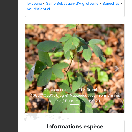
le-Jeune
-
Saint-Sébastien-d'Aigrefeuille
-
Sénéchas
-
Val-d'Aigoual
Previous
Next
Rubus canescens - Filz-Brombeere
(10800103895).jpg © Nuuuuuuuuuuul from Vienna,
Austria / Europe - CC-BY-2.0
Informations espèce