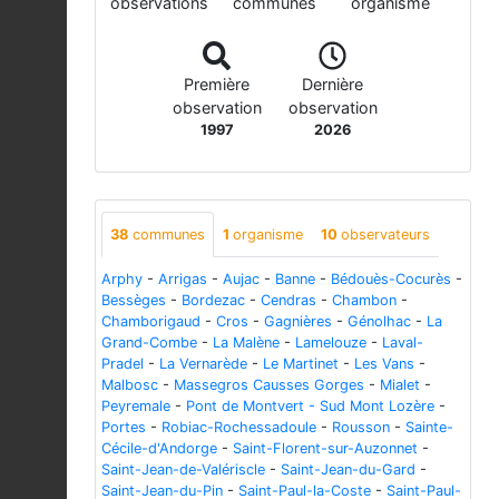
observations
communes
organisme
Première
Dernière
observation
observation
1997
2026
38
communes
1
organisme
10
observateurs
Arphy
-
Arrigas
-
Aujac
-
Banne
-
Bédouès-Cocurès
-
Bessèges
-
Bordezac
-
Cendras
-
Chambon
-
Chamborigaud
-
Cros
-
Gagnières
-
Génolhac
-
La
Grand-Combe
-
La Malène
-
Lamelouze
-
Laval-
Pradel
-
La Vernarède
-
Le Martinet
-
Les Vans
-
Malbosc
-
Massegros Causses Gorges
-
Mialet
-
Peyremale
-
Pont de Montvert - Sud Mont Lozère
-
Portes
-
Robiac-Rochessadoule
-
Rousson
-
Sainte-
Cécile-d'Andorge
-
Saint-Florent-sur-Auzonnet
-
Saint-Jean-de-Valériscle
-
Saint-Jean-du-Gard
-
Saint-Jean-du-Pin
-
Saint-Paul-la-Coste
-
Saint-Paul-