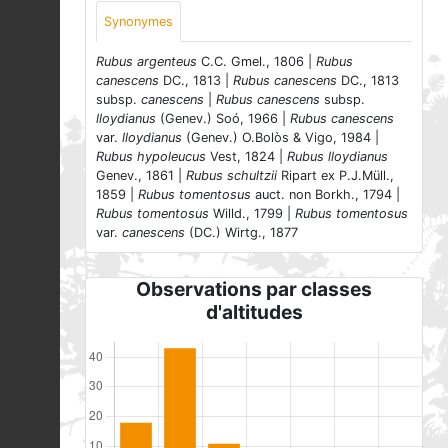
Synonymes
Rubus argenteus
C.C. Gmel., 1806 |
Rubus
canescens
DC., 1813 |
Rubus canescens
DC., 1813
subsp.
canescens
|
Rubus canescens
subsp.
lloydianus
(Genev.) Soó, 1966 |
Rubus canescens
var.
lloydianus
(Genev.) O.Bolòs & Vigo, 1984 |
Rubus hypoleucus
Vest, 1824 |
Rubus lloydianus
Genev., 1861 |
Rubus schultzii
Ripart ex P.J.Müll.,
1859 |
Rubus tomentosus
auct. non Borkh., 1794 |
Rubus tomentosus
Willd., 1799 |
Rubus tomentosus
var.
canescens
(DC.) Wirtg., 1877
Observations par classes
d'altitudes