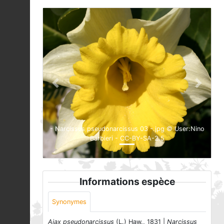
Previous
Next
- Narcissus pseudonarcissus 03 -.jpg © User:Nino
Barbieri - CC-BY-SA-2.5
Informations espèce
Synonymes
Ajax pseudonarcissus
(L.) Haw., 1831 |
Narcissus