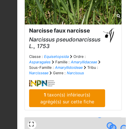
Narcisse faux narcisse
Narcissus pseudonarcissus
L., 1753
Classe :
Equisetopsida
Ordre :
Asparagales
Famille :
Amaryllidaceae
Sous-Famille :
Amaryllidoideae
Tribu :
Narcisseae
Genre :
Narcissus
1
taxon(s) inférieur(s)
agrégé(s) sur cette fiche