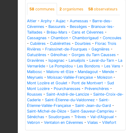
58
communes
2
organismes
58
observateurs
Altier
-
Arphy
-
Aujac
-
Aumessas
-
Barre-des-
Cévennes
-
Bassurels
-
Bessèges
-
Branoux-les-
Taillades
-
Bréau-Mars
-
Cans et Cévennes
-
Cassagnas
-
Chambon
-
Chamborigaud
-
Concoules
-
Cubières
-
Cubiérettes
-
Dourbies
-
Florac Trois
Rivières
-
Fraissinet-de-Fourques
-
Gagnières
-
Gatuzières
-
Génolhac
-
Gorges du Tarn Causses
-
Gravières
-
Ispagnac
-
Lanuéjols
-
Laval-du-Tarn
-
La
Vernarède
-
Le Pompidou
-
Les Bondons
-
Les Vans
-
Malbosc
-
Malons-et-Elze
-
Mandagout
-
Mende
-
Meyrueis
-
Moissac-Vallée-Française
-
Molezon
-
Mont Lozère et Goulet
-
Pont de Montvert - Sud
Mont Lozère
-
Pourcharesses
-
Prévenchères
-
Rousses
-
Saint-André-de-Lancize
-
Sainte-Croix-de-
Caderle
-
Saint-Étienne-du-Valdonnez
-
Saint-
Étienne-Vallée-Française
-
Saint-Jean-du-Gard
-
Saint-Michel-de-Dèze
-
Saint-Sauveur-Camprieu
-
Sénéchas
-
Soudorgues
-
Trèves
-
Val-d'Aigoual
-
Vebron
-
Ventalon en Cévennes
-
Vialas
-
Villefort