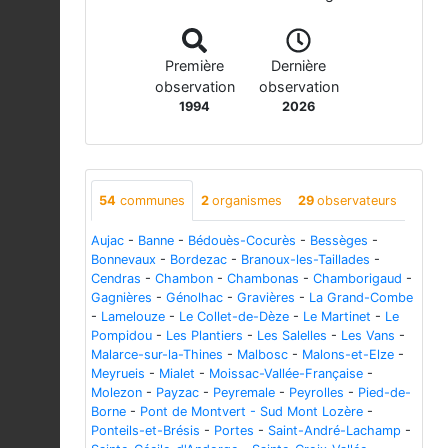
Première
Dernière
observation
observation
1994
2026
54
communes
2
organismes
29
observateurs
Aujac
-
Banne
-
Bédouès-Cocurès
-
Bessèges
-
Bonnevaux
-
Bordezac
-
Branoux-les-Taillades
-
Cendras
-
Chambon
-
Chambonas
-
Chamborigaud
-
Gagnières
-
Génolhac
-
Gravières
-
La Grand-Combe
-
Lamelouze
-
Le Collet-de-Dèze
-
Le Martinet
-
Le
Pompidou
-
Les Plantiers
-
Les Salelles
-
Les Vans
-
Malarce-sur-la-Thines
-
Malbosc
-
Malons-et-Elze
-
Meyrueis
-
Mialet
-
Moissac-Vallée-Française
-
Molezon
-
Payzac
-
Peyremale
-
Peyrolles
-
Pied-de-
Borne
-
Pont de Montvert - Sud Mont Lozère
-
Ponteils-et-Brésis
-
Portes
-
Saint-André-Lachamp
-