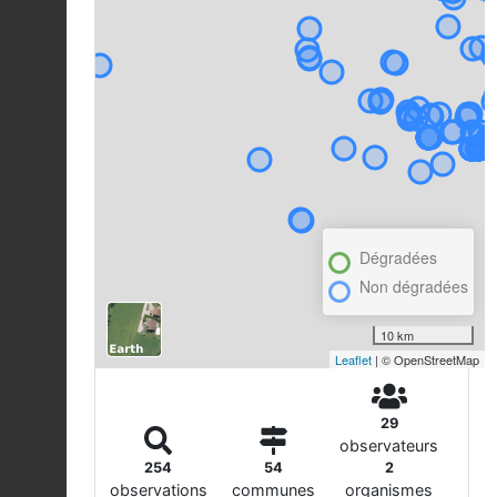
Dégradées
Non dégradées
10 km
Leaflet
| © OpenStreetMap
29
observateurs
254
54
2
observations
communes
organismes