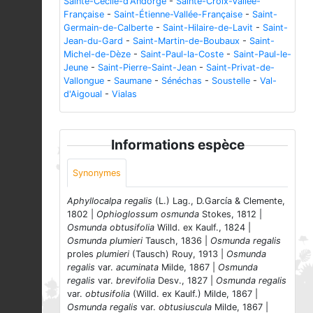
Sainte-Cécile-d'Andorge
-
Sainte-Croix-Vallée-
Française
-
Saint-Étienne-Vallée-Française
-
Saint-
Germain-de-Calberte
-
Saint-Hilaire-de-Lavit
-
Saint-
Jean-du-Gard
-
Saint-Martin-de-Boubaux
-
Saint-
Michel-de-Dèze
-
Saint-Paul-la-Coste
-
Saint-Paul-le-
Jeune
-
Saint-Pierre-Saint-Jean
-
Saint-Privat-de-
Vallongue
-
Saumane
-
Sénéchas
-
Soustelle
-
Val-
d'Aigoual
-
Vialas
Informations espèce
Synonymes
Aphyllocalpa regalis
(L.) Lag., D.García & Clemente,
1802 |
Ophioglossum osmunda
Stokes, 1812 |
Osmunda obtusifolia
Willd. ex Kaulf., 1824 |
Osmunda plumieri
Tausch, 1836 |
Osmunda regalis
proles
plumieri
(Tausch) Rouy, 1913 |
Osmunda
regalis
var.
acuminata
Milde, 1867 |
Osmunda
regalis
var.
brevifolia
Desv., 1827 |
Osmunda regalis
var.
obtusifolia
(Willd. ex Kaulf.) Milde, 1867 |
Osmunda regalis
var.
obtusiuscula
Milde, 1867 |