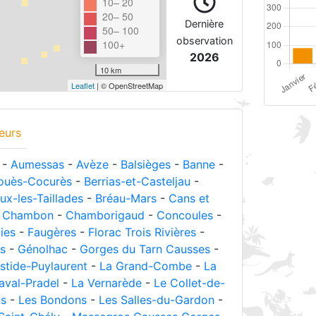
10– 20
20– 50
Dernière
50– 100
observation
100+
2026
10 km
Leaflet
| © OpenStreetMap
eurs
-
Aumessas
-
Avèze
-
Balsièges
-
Banne
-
ouès-Cocurès
-
Berrias-et-Casteljau
-
ux-les-Taillades
-
Bréau-Mars
-
Cans et
-
Chambon
-
Chamborigaud
-
Concoules
-
ies
-
Faugères
-
Florac Trois Rivières
-
s
-
Génolhac
-
Gorges du Tarn Causses
-
stide-Puylaurent
-
La Grand-Combe
-
La
aval-Pradel
-
La Vernarède
-
Le Collet-de-
ns
-
Les Bondons
-
Les Salles-du-Gardon
-