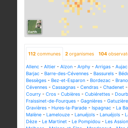
112
communes
2
organismes
104
observat
Allenc
-
Altier
-
Alzon
-
Arphy
-
Arrigas
-
Aujac
Barjac
-
Barre-des-Cévennes
-
Bassurels
-
Béd
Bessèges
-
Bez-et-Esparon
-
Bordezac
-
Brano
Cévennes
-
Cassagnas
-
Cendras
-
Chadenet
Courry
-
Cros
-
Cubières
-
Cubiérettes
-
Dourb
Fraissinet-de-Fourques
-
Gagnières
-
Gatuzière
Gravières
-
Hures-la-Parade
-
Ispagnac
-
La Ba
Malène
-
Lamelouze
-
Lanuéjols
-
Lanuéjols
-
L
Dèze
-
Le Martinet
-
Le Pompidou
-
Les Assio