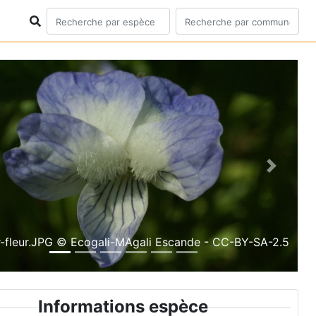
ious
Next
or-fleur.JPG © Ecogali-MAgali Escande - CC-BY-SA-2.5
Informations espèce