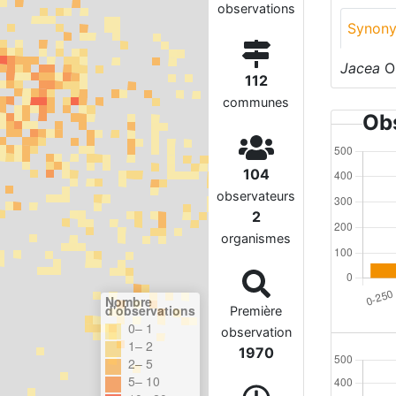
observations
Synon
Jacea
Op
112
communes
Obs
104
observateurs
2
organismes
Nombre
d'observations
Première
0– 1
observation
1– 2
1970
2– 5
5– 10