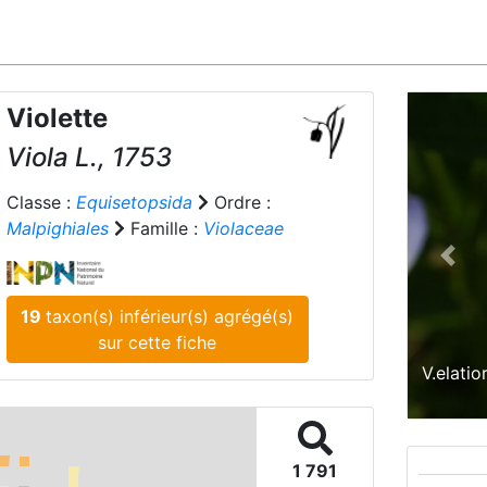
Violette
Viola
L., 1753
Classe :
Equisetopsida
Ordre :
Malpighiales
Famille :
Violaceae
Prev
19
taxon(s) inférieur(s) agrégé(s)
sur cette fiche
V.elati
1 791