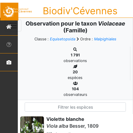
Biodiv'Cévennes
Observation pour le taxon
Violaceae
(Famille)
Classe :
Equisetopsida
Ordre :
Malpighiales
1 791
observations
20
espèces
104
observateurs
Violette blanche
Viola alba
Besser, 1809