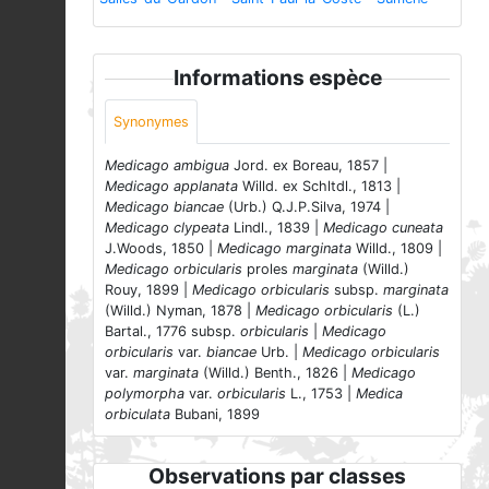
Informations espèce
Synonymes
Medicago ambigua
Jord. ex Boreau, 1857 |
Medicago applanata
Willd. ex Schltdl., 1813 |
Medicago biancae
(Urb.) Q.J.P.Silva, 1974 |
Medicago clypeata
Lindl., 1839 |
Medicago cuneata
J.Woods, 1850 |
Medicago marginata
Willd., 1809 |
Medicago orbicularis
proles
marginata
(Willd.)
Rouy, 1899 |
Medicago orbicularis
subsp.
marginata
(Willd.) Nyman, 1878 |
Medicago orbicularis
(L.)
Bartal., 1776 subsp.
orbicularis
|
Medicago
orbicularis
var.
biancae
Urb. |
Medicago orbicularis
var.
marginata
(Willd.) Benth., 1826 |
Medicago
polymorpha
var.
orbicularis
L., 1753 |
Medica
orbiculata
Bubani, 1899
Observations par classes