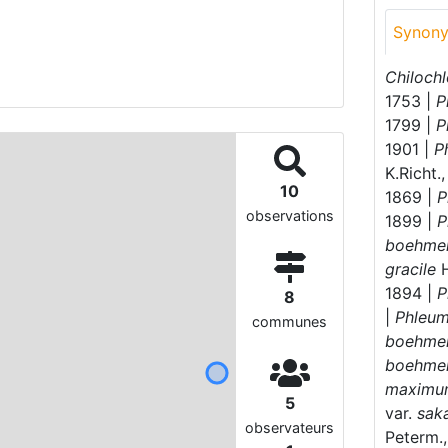
Synon
Chiloch
1753 |
P
1799 |
P
1901 |
P
K.Richt.
10
1869 |
P
observations
1899 |
P
boehme
gracile
H
1894 |
P
8
|
Phleu
communes
boehme
boehme
maximu
5
var.
sak
observateurs
Peterm.