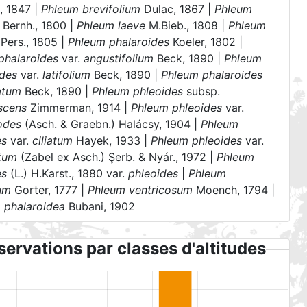
, 1847 |
Phleum brevifolium
Dulac, 1867 |
Phleum
Bernh., 1800 |
Phleum laeve
M.Bieb., 1808 |
Phleum
Pers., 1805 |
Phleum phalaroides
Koeler, 1802 |
phalaroides
var.
angustifolium
Beck, 1890 |
Phleum
ides
var.
latifolium
Beck, 1890 |
Phleum phalaroides
atum
Beck, 1890 |
Phleum phleoides
subsp.
scens
Zimmerman, 1914 |
Phleum phleoides
var.
odes
(Asch. & Graebn.) Halácsy, 1904 |
Phleum
es
var.
ciliatum
Hayek, 1933 |
Phleum phleoides
var.
ptum
(Zabel ex Asch.) Şerb. & Nyár., 1972 |
Phleum
es
(L.) H.Karst., 1880 var.
phleoides
|
Phleum
tum
Gorter, 1777 |
Phleum ventricosum
Moench, 1794 |
a phalaroidea
Bubani, 1902
ervations par classes d'altitudes