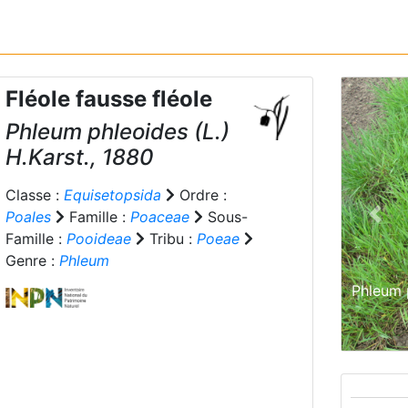
Fléole fausse fléole
Phleum phleoides
(L.)
H.Karst., 1880
Classe :
Equisetopsida
Ordre :
Poales
Famille :
Poaceae
Sous-
Prev
Famille :
Pooideae
Tribu :
Poeae
Genre :
Phleum
Phleum 