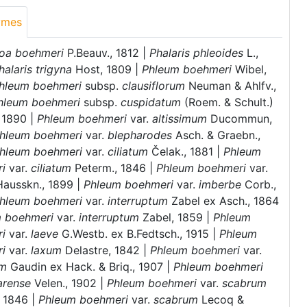
ymes
loa boehmeri
P.Beauv., 1812 |
Phalaris phleoides
L.,
halaris trigyna
Host, 1809 |
Phleum boehmeri
Wibel,
hleum boehmeri
subsp.
clausiflorum
Neuman & Ahlfv.,
hleum boehmeri
subsp.
cuspidatum
(Roem. & Schult.)
, 1890 |
Phleum boehmeri
var.
altissimum
Ducommun,
hleum boehmeri
var.
blepharodes
Asch. & Graebn.,
hleum boehmeri
var.
ciliatum
Čelak., 1881 |
Phleum
ri
var.
ciliatum
Peterm., 1846 |
Phleum boehmeri
var.
ausskn., 1899 |
Phleum boehmeri
var.
imberbe
Corb.,
hleum boehmeri
var.
interruptum
Zabel ex Asch., 1864
m boehmeri
var.
interruptum
Zabel, 1859 |
Phleum
ri
var.
laeve
G.Westb. ex B.Fedtsch., 1915 |
Phleum
ri
var.
laxum
Delastre, 1842 |
Phleum boehmeri
var.
m
Gaudin ex Hack. & Briq., 1907 |
Phleum boehmeri
arense
Velen., 1902 |
Phleum boehmeri
var.
scabrum
, 1846 |
Phleum boehmeri
var.
scabrum
Lecoq &