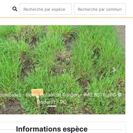
ious
Next
phleoides - Berlin Botanical Garden - IMG 8578.JPG ©
Daderot - PD
Informations espèce