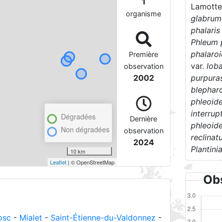
1
Lamotte
organisme
glabrum
phalaris
Phleum 
phalaro
Première
var.
lob
observation
purpura
2002
blephar
phleoid
interru
Dégradées
Dernière
phleoid
Non dégradées
observation
reclina
2024
Plantini
10 km
Leaflet
| © OpenStreetMap
Obs
osc
-
Mialet
-
Saint-Étienne-du-Valdonnez
-