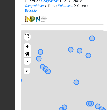
Famille :
Onagraceae
Sous-Famille :
Onagroideae
Tribu :
Epilobieae
Genre :
Epilobium
+
-