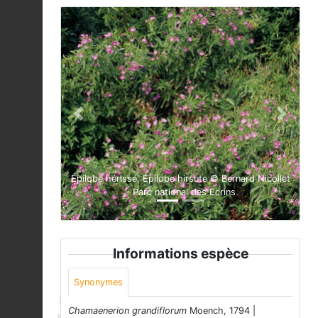
Previous
Next
Épilobe hérissé, Épilobe hirsute © Bernard Nicollet
- Parc national des Ecrins
Informations espèce
Synonymes
Chamaenerion grandiflorum
Moench, 1794 |