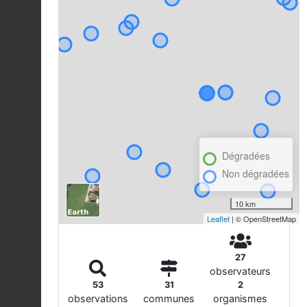
Dégradées
Non dégradées
10 km
Leaflet
| © OpenStreetMap
27
observateurs
53
31
2
observations
communes
organismes