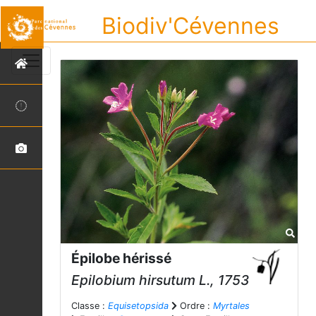
Biodiv'Cévennes
Épilobe hérissé
Epilobium hirsutum
L., 1753
Classe :
Equisetopsida
Ordre :
Myrtales