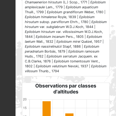
Chamaenerion hirsutum
(L.) Scop., 1771 |
Epilobium
amplexicaule
Lam., 1779 |
Epilobium aquaticum
Thuill., 1799 |
Epilobium grandiflorum
Weber, 1780 |
Epilobium himalense
Royle, 1839 |
Epilobium
hirsutum
subsp.
parviflorum
Ehrh., 1780 |
Epilobium
hirsutum
var.
subglabrum
W.D.J.Koch, 1844 |
Epilobium hirsutum
var.
villosissimum
W.D.J.Koch,
1844 |
Epilobium incanum
Pers., 1805 |
Epilobium
laetum
Wall., 1832 |
Epilobium mirei
Quézel, 1957 |
Epilobium nassirelinulcii
Stapf, 1886 |
Epilobium
peradnatum
Borbás, 1879 |
Epilobium ramosum
Huds., 1762 |
Epilobium serratum
Jacquem. ex
C.B.Clarke, 1876 |
Epilobium tomentosum
Vent.,
1802 |
Epilobium velutinum
Nevski, 1937 |
Epilobium
villosum
Thunb., 1794
Observations par classes
d'altitudes