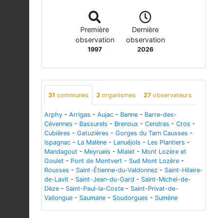
Première
Dernière
observation
observation
1997
2026
31
communes
2
organismes
27
observateurs
Arphy
-
Arrigas
-
Aujac
-
Banne
-
Barre-des-
Cévennes
-
Bassurels
-
Brenoux
-
Cendras
-
Cros
-
Cubières
-
Gatuzières
-
Gorges du Tarn Causses
-
Ispagnac
-
La Malène
-
Lanuéjols
-
Les Plantiers
-
Mandagout
-
Meyrueis
-
Mialet
-
Mont Lozère et
Goulet
-
Pont de Montvert - Sud Mont Lozère
-
Rousses
-
Saint-Étienne-du-Valdonnez
-
Saint-Hilaire-
de-Lavit
-
Saint-Jean-du-Gard
-
Saint-Michel-de-
Dèze
-
Saint-Paul-la-Coste
-
Saint-Privat-de-
Vallongue
-
Saumane
-
Soudorgues
-
Sumène