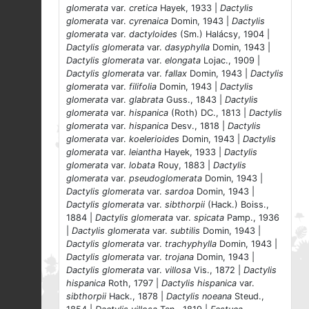
glomerata
var.
cretica
Hayek, 1933 |
Dactylis
glomerata
var.
cyrenaica
Domin, 1943 |
Dactylis
glomerata
var.
dactyloides
(Sm.) Halácsy, 1904 |
Dactylis glomerata
var.
dasyphylla
Domin, 1943 |
Dactylis glomerata
var.
elongata
Lojac., 1909 |
Dactylis glomerata
var.
fallax
Domin, 1943 |
Dactylis
glomerata
var.
filifolia
Domin, 1943 |
Dactylis
glomerata
var.
glabrata
Guss., 1843 |
Dactylis
glomerata
var.
hispanica
(Roth) DC., 1813 |
Dactylis
glomerata
var.
hispanica
Desv., 1818 |
Dactylis
glomerata
var.
koelerioides
Domin, 1943 |
Dactylis
glomerata
var.
leiantha
Hayek, 1933 |
Dactylis
glomerata
var.
lobata
Rouy, 1883 |
Dactylis
glomerata
var.
pseudoglomerata
Domin, 1943 |
Dactylis glomerata
var.
sardoa
Domin, 1943 |
Dactylis glomerata
var.
sibthorpii
(Hack.) Boiss.,
1884 |
Dactylis glomerata
var.
spicata
Pamp., 1936
|
Dactylis glomerata
var.
subtilis
Domin, 1943 |
Dactylis glomerata
var.
trachyphylla
Domin, 1943 |
Dactylis glomerata
var.
trojana
Domin, 1943 |
Dactylis glomerata
var.
villosa
Vis., 1872 |
Dactylis
hispanica
Roth, 1797 |
Dactylis hispanica
var.
sibthorpii
Hack., 1878 |
Dactylis noeana
Steud.,