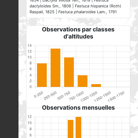
1854 |
Dactylis villosa
Ten., 1819 |
Festuca
dactyloides
Sm., 1806 |
Festuca hispanica
(Roth)
Raspail, 1825 |
Festuca phalaroides
Lam., 1791
Observations par classes
d'altitudes
Observations mensuelles