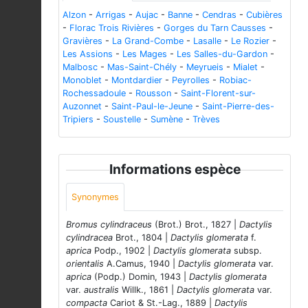
Alzon
-
Arrigas
-
Aujac
-
Banne
-
Cendras
-
Cubières
-
Florac Trois Rivières
-
Gorges du Tarn Causses
-
Gravières
-
La Grand-Combe
-
Lasalle
-
Le Rozier
-
Les Assions
-
Les Mages
-
Les Salles-du-Gardon
-
Malbosc
-
Mas-Saint-Chély
-
Meyrueis
-
Mialet
-
Monoblet
-
Montdardier
-
Peyrolles
-
Robiac-
Rochessadoule
-
Rousson
-
Saint-Florent-sur-
Auzonnet
-
Saint-Paul-le-Jeune
-
Saint-Pierre-des-
Tripiers
-
Soustelle
-
Sumène
-
Trèves
Informations espèce
Synonymes
Bromus cylindraceus
(Brot.) Brot., 1827 |
Dactylis
cylindracea
Brot., 1804 |
Dactylis glomerata
f.
aprica
Podp., 1902 |
Dactylis glomerata
subsp.
orientalis
A.Camus, 1940 |
Dactylis glomerata
var.
aprica
(Podp.) Domin, 1943 |
Dactylis glomerata
var.
australis
Willk., 1861 |
Dactylis glomerata
var.
compacta
Cariot & St.-Lag., 1889 |
Dactylis