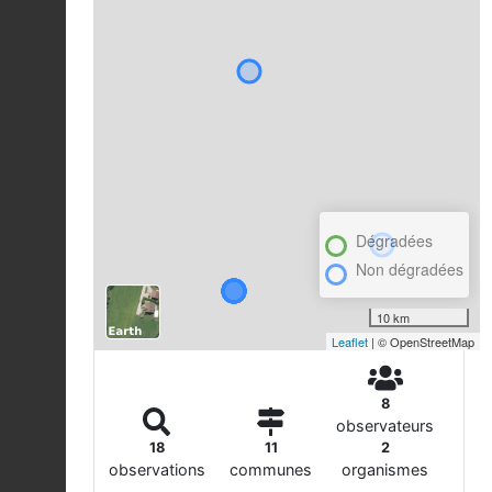
Dégradées
Non dégradées
10 km
Leaflet
| © OpenStreetMap
8
observateurs
18
11
2
observations
communes
organismes