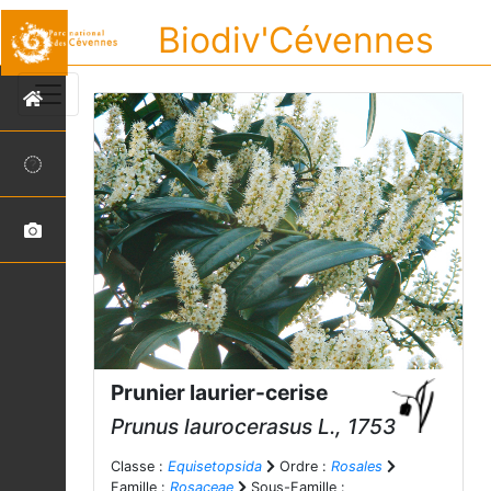
Biodiv'Cévennes
Prunier laurier-cerise
Prunus laurocerasus
L., 1753
Classe :
Equisetopsida
Ordre :
Rosales
Famille :
Rosaceae
Sous-Famille :