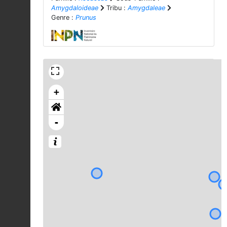
Amygdaloideae
Tribu :
Amygdaleae
Genre :
Prunus
+
-