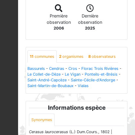
Première
Dernière
observation
observation
2006
2025
11
communes
2
organismes
8
observateurs
Bassurels
-
Cendras
-
Cros
-
Florac Trois Rivières
-
Le Collet-de-Dèze
-
Le Vigan
-
Ponteils-et-Brésis
-
Saint-André-Capcèze
-
Sainte-Cécile-d'Andorge
-
Saint-Martin-de-Boubaux
-
Vialas
Informations espèce
Synonymes
Cerasus laurocerasus
(L.) Dum.Cours., 1802 |