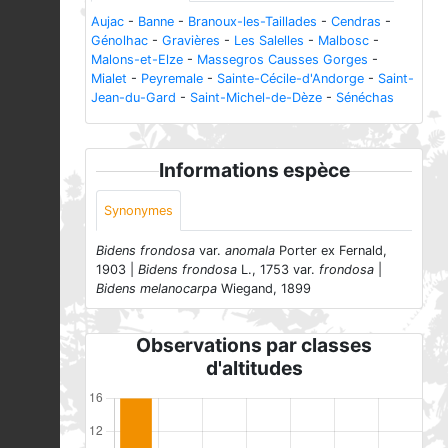
Aujac
-
Banne
-
Branoux-les-Taillades
-
Cendras
-
Génolhac
-
Gravières
-
Les Salelles
-
Malbosc
-
Malons-et-Elze
-
Massegros Causses Gorges
-
Mialet
-
Peyremale
-
Sainte-Cécile-d'Andorge
-
Saint-
Jean-du-Gard
-
Saint-Michel-de-Dèze
-
Sénéchas
Informations espèce
Synonymes
Bidens frondosa
var.
anomala
Porter ex Fernald,
1903 |
Bidens frondosa
L., 1753 var.
frondosa
|
Bidens melanocarpa
Wiegand, 1899
Observations par classes
d'altitudes