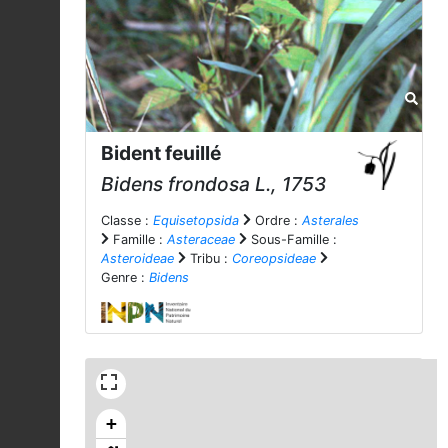
Bident feuillé
Bidens frondosa
L., 1753
Classe :
Equisetopsida
Ordre :
Asterales
Famille :
Asteraceae
Sous-Famille :
Asteroideae
Tribu :
Coreopsideae
Genre :
Bidens
+