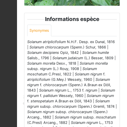
Informations espèce
Synonymes
Solanum atriplicifolium
N.H.F. Desp. ex Dunal, 1816
|
Solanum chlorocarpum
(Spenn.) Schur, 1866 |
Solanum decipiens
Opiz, 1842 |
Solanum humile
Salisb., 1796 |
Solanum judaicum
(L.) Besser, 1809 |
Solanum morella
Desv., 1818 |
Solanum morella
subsp.
nigrum
(L.) Rouy, 1908 |
Solanum
moschatum
C.Presl, 1822 |
Solanum nigrum
f.
atriplicifolium
(G.Mey.) Wessely, 1960 |
Solanum
nigrum
f.
chlorocarpum
(Spenn.) A.Braun ex Döll,
1843 |
Solanum nigrum
L., 1753 f.
nigrum
|
Solanum
nigrum
f.
pallidum
Wessely, 1960 |
Solanum nigrum
f.
stenopetalum
A.Braun ex Döll, 1843 |
Solanum
nigrum
subsp.
chlorocarpum
(Spenn.) Gremli, 1874 |
Solanum nigrum
subsp.
chlorocarpum
(Spenn.)
Arcang., 1882 |
Solanum nigrum
subsp.
moschatum
(C.Presl) Arcang., 1882 |
Solanum nigrum
L., 1753