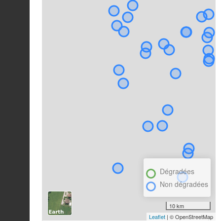
Dégradées
Non dégradées
10 km
Leaflet
| © OpenStreetMap