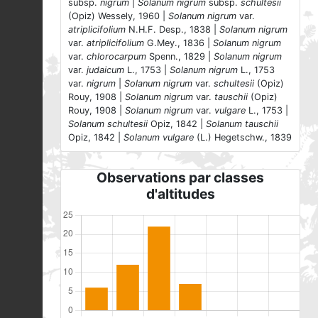
subsp.
nigrum
|
Solanum nigrum
subsp.
schultesii
(Opiz) Wessely, 1960 |
Solanum nigrum
var.
atriplicifolium
N.H.F. Desp., 1838 |
Solanum nigrum
var.
atriplicifolium
G.Mey., 1836 |
Solanum nigrum
var.
chlorocarpum
Spenn., 1829 |
Solanum nigrum
var.
judaicum
L., 1753 |
Solanum nigrum
L., 1753
var.
nigrum
|
Solanum nigrum
var.
schultesii
(Opiz)
Rouy, 1908 |
Solanum nigrum
var.
tauschii
(Opiz)
Rouy, 1908 |
Solanum nigrum
var.
vulgare
L., 1753 |
Solanum schultesii
Opiz, 1842 |
Solanum tauschii
Opiz, 1842 |
Solanum vulgare
(L.) Hegetschw., 1839
Observations par classes
d'altitudes