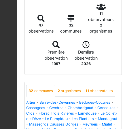
11
observateurs
47
32
2
observations
communes
organismes
Première
Dernière
observation
observation
1997
2026
32
communes
2
organismes
11
observateurs
Altier
-
Barre-des-Cévennes
-
Bédouès-Cocurès
-
Cassagnas
-
Cendras
-
Chamborigaud
-
Concoules
-
Cros
-
Florac Trois Rivières
-
Lamelouze
-
Le Collet-
de-Dèze
-
Le Pompidou
-
Les Plantiers
-
Mandagout
-
Massegros Causses Gorges
-
Meyrueis
-
Mialet
-