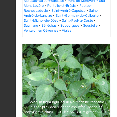
Moissac-Vallée-Française
-
Pont de Montvert - Sud
Mont Lozère
-
Ponteils-et-Brésis
-
Robiac-
Rochessadoule
-
Saint-André-Capcèze
-
Saint-
André-de-Lancize
-
Saint-Germain-de-Calberte
-
Saint-Michel-de-Dèze
-
Saint-Paul-la-Coste
-
Saumane
-
Sénéchas
-
Soudorgues
-
Soustelle
-
Ventalon en Cévennes
-
Vialas
Previous
Next
Solanum nigra bgiu.jpg © No machine-readable
author provided. Bogdan assumed (based on
copyright claims). - CC-BY-SA-3.0-migrated; GFDL