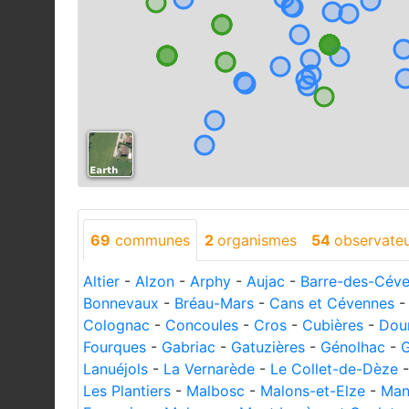
69
communes
2
organismes
54
observate
Altier
-
Alzon
-
Arphy
-
Aujac
-
Barre-des-Cév
Bonnevaux
-
Bréau-Mars
-
Cans et Cévennes
Colognac
-
Concoules
-
Cros
-
Cubières
-
Dou
Fourques
-
Gabriac
-
Gatuzières
-
Génolhac
-
G
Lanuéjols
-
La Vernarède
-
Le Collet-de-Dèze
Les Plantiers
-
Malbosc
-
Malons-et-Elze
-
Man