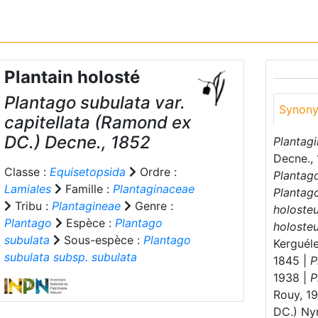
Plantain holosté
Plantago subulata
var.
Synon
capitellata
(Ramond ex
DC.) Decne., 1852
Plantagi
Decne.,
Classe :
Equisetopsida
Ordre :
Plantago
Lamiales
Famille :
Plantaginaceae
Plantag
Tribu :
Plantagineae
Genre :
holoste
Plantago
Espèce :
Plantago
holoste
subulata
Sous-espèce :
Plantago
Kerguél
subulata subsp. subulata
1845 |
P
1938 |
P
Rouy, 1
DC.) Ny