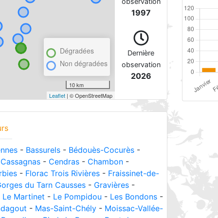
observation
1997
Dégradées
Dernière
Non dégradées
observation
2026
10 km
Leaflet
| © OpenStreetMap
urs
ennes
-
Bassurels
-
Bédouès-Cocurès
-
-
Cassagnas
-
Cendras
-
Chambon
-
rbies
-
Florac Trois Rivières
-
Fraissinet-de-
orges du Tarn Causses
-
Gravières
-
-
Le Martinet
-
Le Pompidou
-
Les Bondons
-
dagout
-
Mas-Saint-Chély
-
Moissac-Vallée-