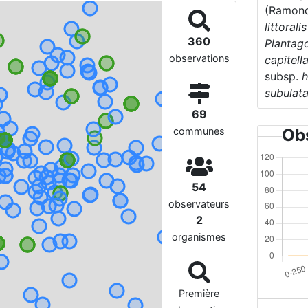
(Ramond
littoralis
360
Plantago
observations
capitell
subsp.
h
subulat
69
communes
Obs
54
observateurs
2
organismes
Première