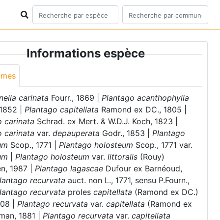
Informations espèce
ymes
nella carinata
Fourr., 1869 |
Plantago acanthophylla
 1852 |
Plantago capitellata
Ramond ex DC., 1805 |
 carinata
Schrad. ex Mert. & W.D.J. Koch, 1823 |
o carinata
var.
depauperata
Godr., 1853 |
Plantago
um
Scop., 1771 |
Plantago holosteum
Scop., 1771 var.
um
|
Plantago holosteum
var.
littoralis
(Rouy)
en, 1987 |
Plantago lagascae
Dufour ex Barnéoud,
lantago recurvata
auct. non L., 1771, sensu P.Fourn.,
lantago recurvata
proles
capitellata
(Ramond ex DC.)
908 |
Plantago recurvata
var.
capitellata
(Ramond ex
man, 1881 |
Plantago recurvata
var.
capitellata