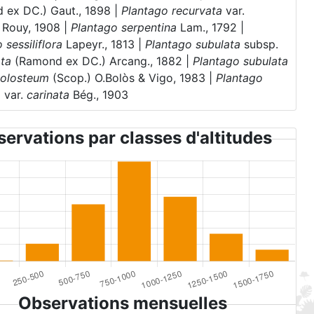
 ex DC.) Gaut., 1898 |
Plantago recurvata
var.
Rouy, 1908 |
Plantago serpentina
Lam., 1792 |
 sessiliflora
Lapeyr., 1813 |
Plantago subulata
subsp.
ata
(Ramond ex DC.) Arcang., 1882 |
Plantago subulata
olosteum
(Scop.) O.Bolòs & Vigo, 1983 |
Plantago
a
var.
carinata
Bég., 1903
ervations par classes d'altitudes
Observations mensuelles